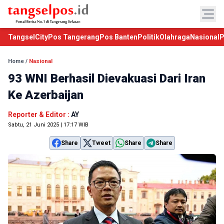
TangselCity
Pos Tangerang
Pos Banten
Politik
Olahraga
Nasional
P
Home
/
Nasional
93 WNI Berhasil Dievakuasi Dari Iran
Ke Azerbaijan
Reporter & Editor :
AY
Sabtu, 21 Juni 2025 | 17:17 WIB
Share
Tweet
Share
Share