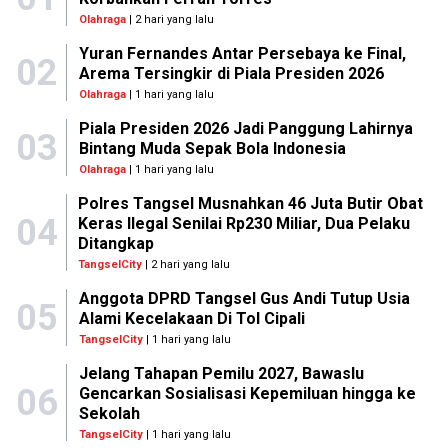
Olahraga
| 2 hari yang lalu
Yuran Fernandes Antar Persebaya ke Final,
02
Arema Tersingkir di Piala Presiden 2026
Olahraga
| 1 hari yang lalu
Piala Presiden 2026 Jadi Panggung Lahirnya
03
Bintang Muda Sepak Bola Indonesia
Olahraga
| 1 hari yang lalu
Polres Tangsel Musnahkan 46 Juta Butir Obat
04
Keras Ilegal Senilai Rp230 Miliar, Dua Pelaku
Ditangkap
TangselCity
| 2 hari yang lalu
Anggota DPRD Tangsel Gus Andi Tutup Usia
05
Alami Kecelakaan Di Tol Cipali
TangselCity
| 1 hari yang lalu
Jelang Tahapan Pemilu 2027, Bawaslu
06
Gencarkan Sosialisasi Kepemiluan hingga ke
Sekolah
TangselCity
| 1 hari yang lalu