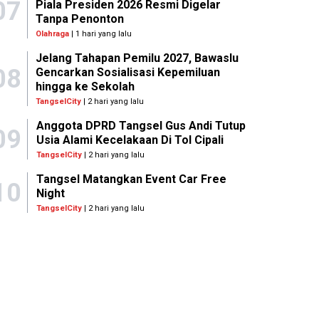
07
Piala Presiden 2026 Resmi Digelar
Tanpa Penonton
Olahraga
| 1 hari yang lalu
Jelang Tahapan Pemilu 2027, Bawaslu
08
Gencarkan Sosialisasi Kepemiluan
hingga ke Sekolah
TangselCity
| 2 hari yang lalu
Anggota DPRD Tangsel Gus Andi Tutup
09
Usia Alami Kecelakaan Di Tol Cipali
TangselCity
| 2 hari yang lalu
Tangsel Matangkan Event Car Free
10
Night
TangselCity
| 2 hari yang lalu