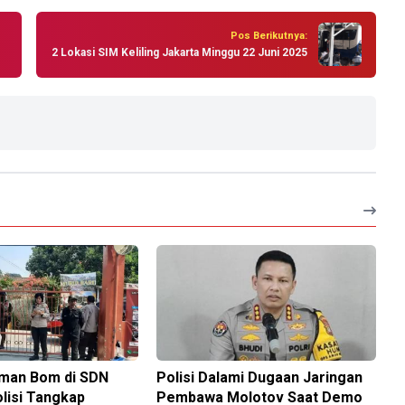
Pos Berikutnya:
2 Lokasi SIM Keliling Jakarta Minggu 22 Juni 2025
man Bom di SDN
Polisi Dalami Dugaan Jaringan
olisi Tangkap
Pembawa Molotov Saat Demo