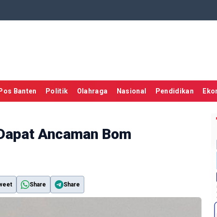
Pos Banten
Politik
Olahraga
Nasional
Pendidikan
Eko
 Dapat Ancaman Bom
weet
Share
Share