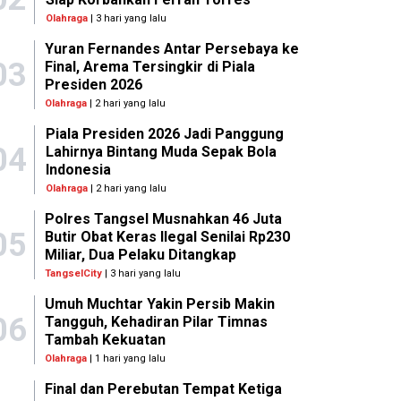
Olahraga
| 3 hari yang lalu
Yuran Fernandes Antar Persebaya ke
03
Final, Arema Tersingkir di Piala
Presiden 2026
Olahraga
| 2 hari yang lalu
Piala Presiden 2026 Jadi Panggung
04
Lahirnya Bintang Muda Sepak Bola
Indonesia
Olahraga
| 2 hari yang lalu
Polres Tangsel Musnahkan 46 Juta
05
Butir Obat Keras Ilegal Senilai Rp230
Miliar, Dua Pelaku Ditangkap
TangselCity
| 3 hari yang lalu
Umuh Muchtar Yakin Persib Makin
06
Tangguh, Kehadiran Pilar Timnas
Tambah Kekuatan
Olahraga
| 1 hari yang lalu
Final dan Perebutan Tempat Ketiga