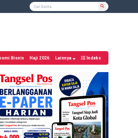
nomi Bisnis
Haji 2026
Lainnya
Indeks