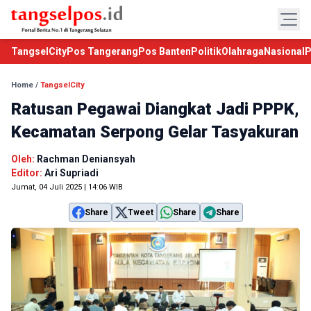
TangselCity
Pos Tangerang
Pos Banten
Politik
Olahraga
Nasional
P
Home
/
TangselCity
Ratusan Pegawai Diangkat Jadi PPPK,
Kecamatan Serpong Gelar Tasyakuran
Oleh:
Rachman Deniansyah
Editor:
Ari Supriadi
Jumat, 04 Juli 2025 | 14:06 WIB
Share
Tweet
Share
Share