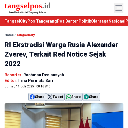
TangselCity
Pos Tangerang
Pos Banten
Politik
Olahraga
Nasional
P
Home
/
TangselCity
RI Ekstradisi Warga Rusia Alexander
Zverev, Terkait Red Notice Sejak
2022
Reporter:
Rachman Deniansyah
Editor:
Irma Permata Sari
Jumat, 11 Juli 2025 | 08:16 WIB
Share
Tweet
Share
Share