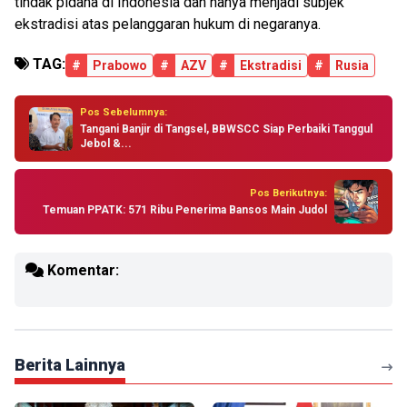
tindak pidana di Indonesia dan hanya menjadi subjek
ekstradisi atas pelanggaran hukum di negaranya.
TAG:
#
Prabowo
#
AZV
#
Ekstradisi
#
Rusia
Pos Sebelumnya:
Tangani Banjir di Tangsel, BBWSCC Siap Perbaiki Tanggul
Jebol &...
Pos Berikutnya:
Temuan PPATK: 571 Ribu Penerima Bansos Main Judol
Komentar:
Berita Lainnya