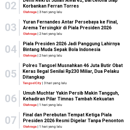
Demi Rekrut Julian Alvarez, Barcelona Siap
02
Korbankan Ferran Torres
Olahraga
| 3 hari yang lalu
Yuran Fernandes Antar Persebaya ke Final,
03
Arema Tersingkir di Piala Presiden 2026
Olahraga
| 2 hari yang lalu
Piala Presiden 2026 Jadi Panggung Lahirnya
04
Bintang Muda Sepak Bola Indonesia
Olahraga
| 2 hari yang lalu
Polres Tangsel Musnahkan 46 Juta Butir Obat
05
Keras Ilegal Senilai Rp230 Miliar, Dua Pelaku
Ditangkap
TangselCity
| 3 hari yang lalu
Umuh Muchtar Yakin Persib Makin Tangguh,
06
Kehadiran Pilar Timnas Tambah Kekuatan
Olahraga
| 1 hari yang lalu
Final dan Perebutan Tempat Ketiga Piala
07
Presiden 2026 Resmi Digelar Tanpa Penonton
Olahraga
| 1 hari yang lalu