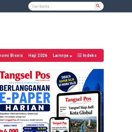
nomi Bisnis
Haji 2026
Lainnya
Indeks