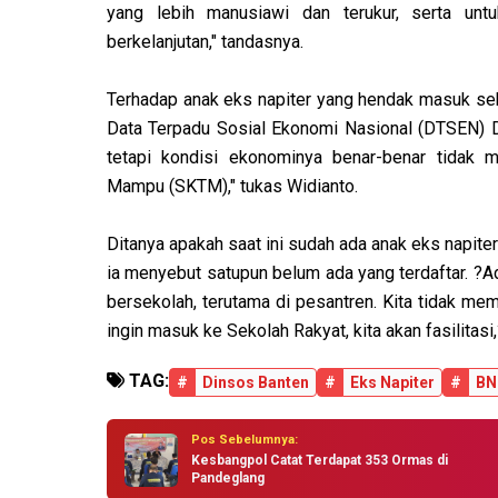
yang lebih manusiawi dan terukur, serta unt
berkelanjutan," tandasnya.
Terhadap anak eks napiter yang hendak masuk seb
Data Terpadu Sosial Ekonomi Nasional (DTSEN) De
tetapi kondisi ekonominya benar-benar tidak
Mampu (SKTM)," tukas Widianto.
Ditanya apakah saat ini sudah ada anak eks napit
ia menyebut satupun belum ada yang terdaftar. ?A
bersekolah, terutama di pesantren. Kita tidak m
ingin masuk ke Sekolah Rakyat, kita akan fasilitasi,
TAG:
#
Dinsos Banten
#
Eks Napiter
#
BN
Pos Sebelumnya:
Kesbangpol Catat Terdapat 353 Ormas di
Pandeglang