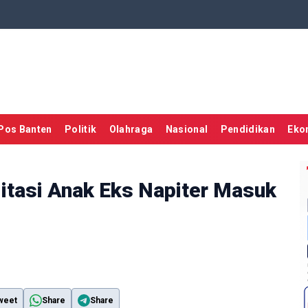
Pos Banten
Politik
Olahraga
Nasional
Pendidikan
Eko
litasi Anak Eks Napiter Masuk
weet
Share
Share