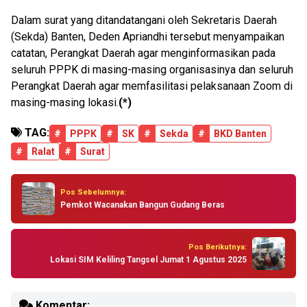
Dalam surat yang ditandatangani oleh Sekretaris Daerah
(Sekda) Banten, Deden Apriandhi tersebut menyampaikan
catatan, Perangkat Daerah agar menginformasikan pada
seluruh PPPK di masing-masing organisasinya dan seluruh
Perangkat Daerah agar memfasilitasi pelaksanaan Zoom di
masing-masing lokasi.
(*)
TAG:
#
PPPK
#
SK
#
Sekda
#
BKD Banten
#
Ralat
#
Surat
Pos Sebelumnya:
Pemkot Wacanakan Bangun Gudang Beras
Pos Berikutnya:
Lokasi SIM Keliling Tangsel Jumat 1 Agustus 2025
Komentar: