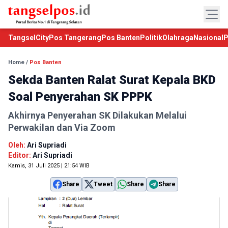
TangselCity
Pos Tangerang
Pos Banten
Politik
Olahraga
Nasional
P
Home
/
Pos Banten
Sekda Banten Ralat Surat Kepala BKD
Soal Penyerahan SK PPPK
Akhirnya Penyerahan SK Dilakukan Melalui
Perwakilan dan Via Zoom
Oleh:
Ari Supriadi
Editor:
Ari Supriadi
Kamis, 31 Juli 2025 | 21:54 WIB
Share
Tweet
Share
Share