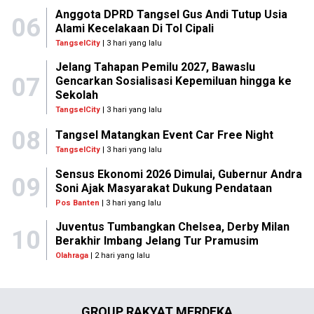
Anggota DPRD Tangsel Gus Andi Tutup Usia
06
Alami Kecelakaan Di Tol Cipali
TangselCity
| 3 hari yang lalu
Jelang Tahapan Pemilu 2027, Bawaslu
07
Gencarkan Sosialisasi Kepemiluan hingga ke
Sekolah
TangselCity
| 3 hari yang lalu
08
Tangsel Matangkan Event Car Free Night
TangselCity
| 3 hari yang lalu
Sensus Ekonomi 2026 Dimulai, Gubernur Andra
09
Soni Ajak Masyarakat Dukung Pendataan
Pos Banten
| 3 hari yang lalu
Juventus Tumbangkan Chelsea, Derby Milan
10
Berakhir Imbang Jelang Tur Pramusim
Olahraga
| 2 hari yang lalu
GROUP RAKYAT MERDEKA