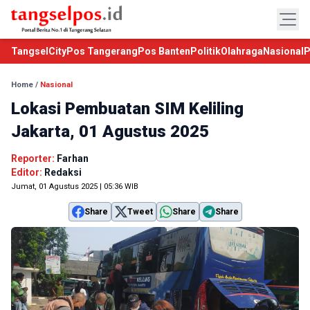
TangselCity
Pos Tangerang
Pos Banten
Politik
Olahraga
Nasional
P
Home
/
Nasional
Lokasi Pembuatan SIM Keliling
Jakarta, 01 Agustus 2025
Reporter:
Farhan
Editor:
Redaksi
Jumat, 01 Agustus 2025 | 05:36 WIB
Share
Tweet
Share
Share