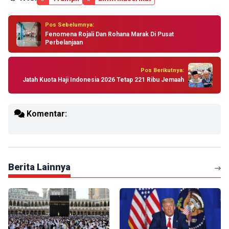
Pos Sebelumnya:
Fenomena Rojali Dan Rohana Marak Di Pusat
Perbelanjaan
Pos Berikutnya:
Jatah Kuota Haji Indonesia 2026 Tetap 221 Ribu Jemaah
Komentar:
Berita Lainnya