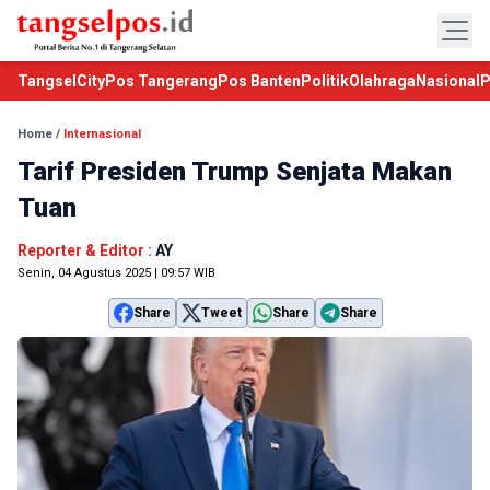
TangselCity
Pos Tangerang
Pos Banten
Politik
Olahraga
Nasional
P
Home
/
Internasional
Tarif Presiden Trump Senjata Makan
Tuan
Reporter & Editor :
AY
Senin, 04 Agustus 2025 | 09:57 WIB
Share
Tweet
Share
Share