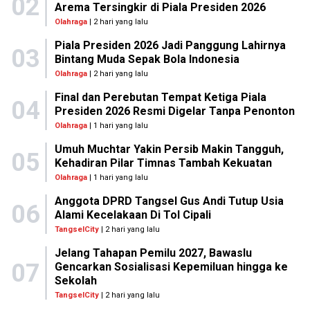
02
Arema Tersingkir di Piala Presiden 2026
Olahraga
| 2 hari yang lalu
Piala Presiden 2026 Jadi Panggung Lahirnya
03
Bintang Muda Sepak Bola Indonesia
Olahraga
| 2 hari yang lalu
Final dan Perebutan Tempat Ketiga Piala
04
Presiden 2026 Resmi Digelar Tanpa Penonton
Olahraga
| 1 hari yang lalu
Umuh Muchtar Yakin Persib Makin Tangguh,
05
Kehadiran Pilar Timnas Tambah Kekuatan
Olahraga
| 1 hari yang lalu
Anggota DPRD Tangsel Gus Andi Tutup Usia
06
Alami Kecelakaan Di Tol Cipali
TangselCity
| 2 hari yang lalu
Jelang Tahapan Pemilu 2027, Bawaslu
07
Gencarkan Sosialisasi Kepemiluan hingga ke
Sekolah
TangselCity
| 2 hari yang lalu