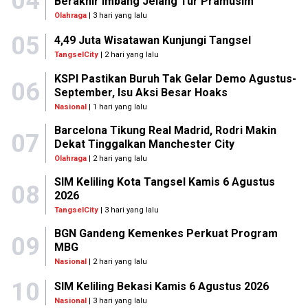
04
Berakhir Imbang Jelang Tur Pramusim
Olahraga
| 3 hari yang lalu
05
4,49 Juta Wisatawan Kunjungi Tangsel
TangselCity
| 2 hari yang lalu
KSPI Pastikan Buruh Tak Gelar Demo Agustus-
06
September, Isu Aksi Besar Hoaks
Nasional
| 1 hari yang lalu
Barcelona Tikung Real Madrid, Rodri Makin
07
Dekat Tinggalkan Manchester City
Olahraga
| 2 hari yang lalu
SIM Keliling Kota Tangsel Kamis 6 Agustus
08
2026
TangselCity
| 3 hari yang lalu
BGN Gandeng Kemenkes Perkuat Program
09
MBG
Nasional
| 2 hari yang lalu
10
SIM Keliling Bekasi Kamis 6 Agustus 2026
Nasional
| 3 hari yang lalu