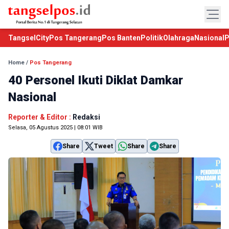
TangselCity
Pos Tangerang
Pos Banten
Politik
Olahraga
Nasional
P
Home
/
Pos Tangerang
40 Personel Ikuti Diklat Damkar
Nasional
Reporter & Editor :
Redaksi
Selasa, 05 Agustus 2025 | 08:01 WIB
Share
Tweet
Share
Share