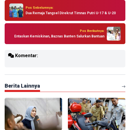
Pos Sebelumnya:
Dua Remaja Tangsel Direkrut Timnas Putri U-17 & U-20
Pos Berikutnya:
Entaskan Kemiskinan, Baznas Banten Salurkan Bantuan
Komentar:
Berita Lainnya