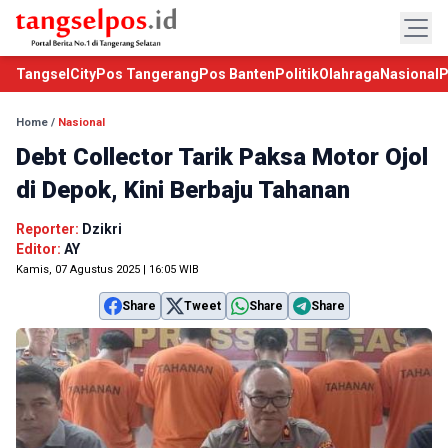
TangselCity
Pos Tangerang
Pos Banten
Politik
Olahraga
Nasional
P
Home
/
Nasional
Debt Collector Tarik Paksa Motor Ojol
di Depok, Kini Berbaju Tahanan
Reporter:
Dzikri
Editor:
AY
Kamis, 07 Agustus 2025 | 16:05 WIB
Share
Tweet
Share
Share