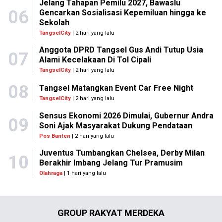
Jelang Tahapan Pemilu 2027, Bawaslu
06
Gencarkan Sosialisasi Kepemiluan hingga ke
Sekolah
TangselCity
| 2 hari yang lalu
Anggota DPRD Tangsel Gus Andi Tutup Usia
07
Alami Kecelakaan Di Tol Cipali
TangselCity
| 2 hari yang lalu
08
Tangsel Matangkan Event Car Free Night
TangselCity
| 2 hari yang lalu
Sensus Ekonomi 2026 Dimulai, Gubernur Andra
09
Soni Ajak Masyarakat Dukung Pendataan
Pos Banten
| 2 hari yang lalu
Juventus Tumbangkan Chelsea, Derby Milan
10
Berakhir Imbang Jelang Tur Pramusim
Olahraga
| 1 hari yang lalu
GROUP RAKYAT MERDEKA