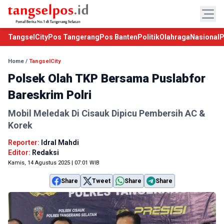
TangselCity
Pos Tangerang
Pos Banten
Politik
Olahraga
Nasional
P
Home
/
TangselCity
Polsek Olah TKP Bersama Puslabfor
Bareskrim Polri
Mobil Meledak Di Cisauk Dipicu Pembersih AC &
Korek
Reporter:
Idral Mahdi
Editor:
Redaksi
Kamis, 14 Agustus 2025 | 07:01 WIB
Share
Tweet
Share
Share