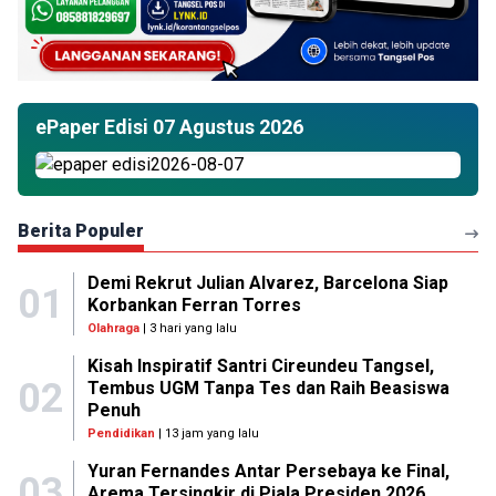
ePaper Edisi 07 Agustus 2026
Berita Populer
Demi Rekrut Julian Alvarez, Barcelona Siap
01
Korbankan Ferran Torres
Olahraga
| 3 hari yang lalu
Kisah Inspiratif Santri Cireundeu Tangsel,
02
Tembus UGM Tanpa Tes dan Raih Beasiswa
Penuh
Pendidikan
| 13 jam yang lalu
Yuran Fernandes Antar Persebaya ke Final,
03
Arema Tersingkir di Piala Presiden 2026