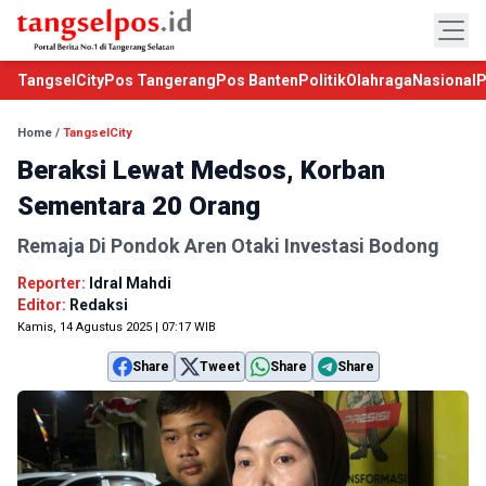
TangselCity
Pos Tangerang
Pos Banten
Politik
Olahraga
Nasional
P
Home
/
TangselCity
Beraksi Lewat Medsos, Korban
Sementara 20 Orang
Remaja Di Pondok Aren Otaki Investasi Bodong
Reporter:
Idral Mahdi
Editor:
Redaksi
Kamis, 14 Agustus 2025 | 07:17 WIB
Share
Tweet
Share
Share