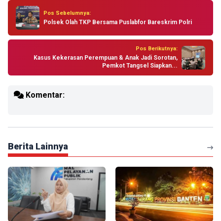
Pos Sebelumnya:
Polsek Olah TKP Bersama Puslabfor Bareskrim Polri
Pos Berikutnya:
Kasus Kekerasan Perempuan & Anak Jadi Sorotan,
Pemkot Tangsel Siapkan...
Komentar:
Berita Lainnya