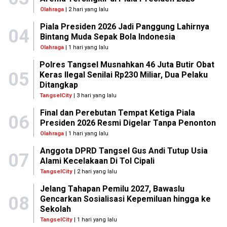
Olahraga
| 2 hari yang lalu
Piala Presiden 2026 Jadi Panggung Lahirnya
04
Bintang Muda Sepak Bola Indonesia
Olahraga
| 1 hari yang lalu
Polres Tangsel Musnahkan 46 Juta Butir Obat
05
Keras Ilegal Senilai Rp230 Miliar, Dua Pelaku
Ditangkap
TangselCity
| 3 hari yang lalu
Final dan Perebutan Tempat Ketiga Piala
06
Presiden 2026 Resmi Digelar Tanpa Penonton
Olahraga
| 1 hari yang lalu
Anggota DPRD Tangsel Gus Andi Tutup Usia
07
Alami Kecelakaan Di Tol Cipali
TangselCity
| 2 hari yang lalu
Jelang Tahapan Pemilu 2027, Bawaslu
08
Gencarkan Sosialisasi Kepemiluan hingga ke
Sekolah
TangselCity
| 1 hari yang lalu