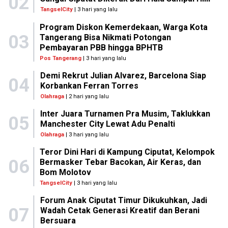
02
TangselCity
| 3 hari yang lalu
Program Diskon Kemerdekaan, Warga Kota
03
Tangerang Bisa Nikmati Potongan
Pembayaran PBB hingga BPHTB
Pos Tangerang
| 3 hari yang lalu
Demi Rekrut Julian Alvarez, Barcelona Siap
04
Korbankan Ferran Torres
Olahraga
| 2 hari yang lalu
Inter Juara Turnamen Pra Musim, Taklukkan
05
Manchester City Lewat Adu Penalti
Olahraga
| 3 hari yang lalu
Teror Dini Hari di Kampung Ciputat, Kelompok
06
Bermasker Tebar Bacokan, Air Keras, dan
Bom Molotov
TangselCity
| 3 hari yang lalu
Forum Anak Ciputat Timur Dikukuhkan, Jadi
07
Wadah Cetak Generasi Kreatif dan Berani
Bersuara