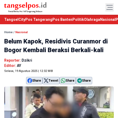
TangselCity
Pos Tangerang
Pos Banten
Politik
Olahraga
Nasional
P
Home
/
Nasional
Belum Kapok, Residivis Curanmor di
Bogor Kembali Beraksi Berkali-kali
Reporter:
Dzikri
Editor:
AY
Selasa, 19 Agustus 2025 | 12:32 WIB
Share
Tweet
Share
Share