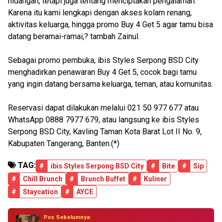
hidangan, tetapi juga tentang menciptakan pengalaman.
Karena itu kami lengkapi dengan akses kolam renang,
aktivitas keluarga, hingga promo Buy 4 Get 5 agar tamu bisa
datang beramai-ramai,? tambah Zainul.
Sebagai promo pembuka, ibis Styles Serpong BSD City
menghadirkan penawaran Buy 4 Get 5, cocok bagi tamu
yang ingin datang bersama keluarga, teman, atau komunitas.
Reservasi dapat dilakukan melalui 021 50 977 677 atau
WhatsApp 0888 7977 679, atau langsung ke ibis Styles
Serpong BSD City, Kavling Taman Kota Barat Lot II No. 9,
Kabupaten Tangerang, Banten.(*)
TAG:
#
ibis Styles Serpong BSD City
#
Bite
#
Sip
#
Chill Brunch
#
Brunch Buffet
#
Kuliner
#
Staycation
#
AYCE
Pos Sebelumnya: