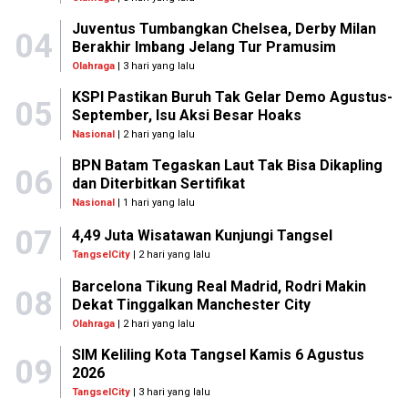
Juventus Tumbangkan Chelsea, Derby Milan
04
Berakhir Imbang Jelang Tur Pramusim
Olahraga
| 3 hari yang lalu
KSPI Pastikan Buruh Tak Gelar Demo Agustus-
05
September, Isu Aksi Besar Hoaks
Nasional
| 2 hari yang lalu
BPN Batam Tegaskan Laut Tak Bisa Dikapling
06
dan Diterbitkan Sertifikat
Nasional
| 1 hari yang lalu
07
4,49 Juta Wisatawan Kunjungi Tangsel
TangselCity
| 2 hari yang lalu
Barcelona Tikung Real Madrid, Rodri Makin
08
Dekat Tinggalkan Manchester City
Olahraga
| 2 hari yang lalu
SIM Keliling Kota Tangsel Kamis 6 Agustus
09
2026
TangselCity
| 3 hari yang lalu