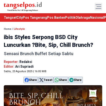
TangselCity
Pos Tangerang
Pos Banten
Politik
Olahraga
Nasional
P
Home
/
Lifestyle
ibis Styles Serpong BSD City
Luncurkan ?Bite, Sip, Chill Brunch?
Sensasi Brunch Buffet Setiap Sabtu
Reporter:
Redaksi
Editor:
Ari Supriadi
Sabtu, 23 Agustus 2025 | 16:05 WIB
Share
Tweet
Share
Share