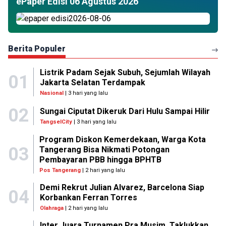
ePaper Edisi 06 Agustus 2026
Berita Populer
Listrik Padam Sejak Subuh, Sejumlah Wilayah
01
Jakarta Selatan Terdampak
Nasional
| 3 hari yang lalu
02
Sungai Ciputat Dikeruk Dari Hulu Sampai Hilir
TangselCity
| 3 hari yang lalu
Program Diskon Kemerdekaan, Warga Kota
03
Tangerang Bisa Nikmati Potongan
Pembayaran PBB hingga BPHTB
Pos Tangerang
| 2 hari yang lalu
Demi Rekrut Julian Alvarez, Barcelona Siap
04
Korbankan Ferran Torres
Olahraga
| 2 hari yang lalu
Inter Juara Turnamen Pra Musim, Taklukkan