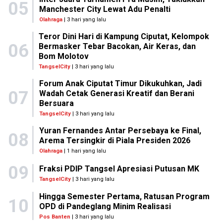
05
Manchester City Lewat Adu Penalti
Olahraga
| 3 hari yang lalu
Teror Dini Hari di Kampung Ciputat, Kelompok
06
Bermasker Tebar Bacokan, Air Keras, dan
Bom Molotov
TangselCity
| 3 hari yang lalu
Forum Anak Ciputat Timur Dikukuhkan, Jadi
07
Wadah Cetak Generasi Kreatif dan Berani
Bersuara
TangselCity
| 3 hari yang lalu
Yuran Fernandes Antar Persebaya ke Final,
08
Arema Tersingkir di Piala Presiden 2026
Olahraga
| 1 hari yang lalu
09
Fraksi PDIP Tangsel Apresiasi Putusan MK
TangselCity
| 3 hari yang lalu
Hingga Semester Pertama, Ratusan Program
10
OPD di Pandeglang Minim Realisasi
Pos Banten
| 3 hari yang lalu