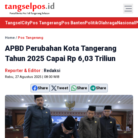
TangselCity
Pos Tangerang
Pos Banten
Politik
Olahraga
Nasional
P
Home
/
Pos Tangerang
APBD Perubahan Kota Tangerang
Tahun 2025 Capai Rp 6,03 Triliun
Reporter & Editor :
Redaksi
Rabu, 27 Agustus 2025 | 08:00 WIB
Share
Tweet
Share
Share