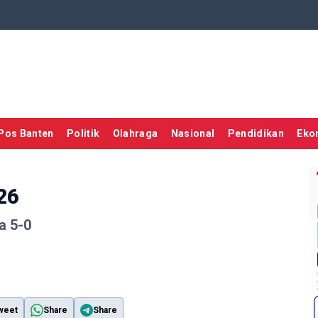
Pos Banten
Politik
Olahraga
Nasional
Pendidikan
Eko
26
a 5-0
weet
Share
Share