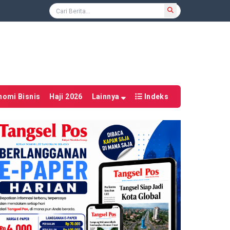
nomi Bisnis
Haji 2026
Lainnya
Indeks