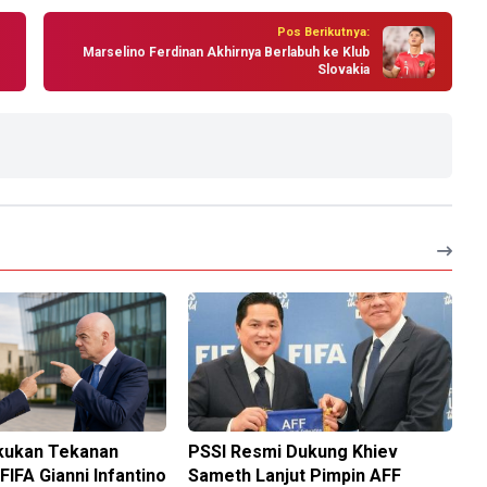
Pos Berikutnya:
Marselino Ferdinan Akhirnya Berlabuh ke Klub
Slovakia
akukan Tekanan
PSSI Resmi Dukung Khiev
 FIFA Gianni Infantino
Sameth Lanjut Pimpin AFF