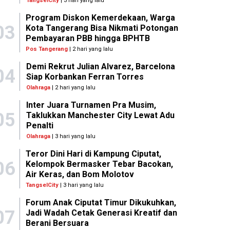
TangselCity
| 3 hari yang lalu
Program Diskon Kemerdekaan, Warga
03
Kota Tangerang Bisa Nikmati Potongan
Pembayaran PBB hingga BPHTB
Pos Tangerang
| 2 hari yang lalu
Demi Rekrut Julian Alvarez, Barcelona
04
Siap Korbankan Ferran Torres
Olahraga
| 2 hari yang lalu
Inter Juara Turnamen Pra Musim,
05
Taklukkan Manchester City Lewat Adu
Penalti
Olahraga
| 3 hari yang lalu
Teror Dini Hari di Kampung Ciputat,
06
Kelompok Bermasker Tebar Bacokan,
Air Keras, dan Bom Molotov
TangselCity
| 3 hari yang lalu
Forum Anak Ciputat Timur Dikukuhkan,
07
Jadi Wadah Cetak Generasi Kreatif dan
Berani Bersuara