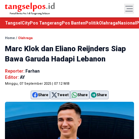
TangselCity
Pos Tangerang
Pos Banten
Politik
Olahraga
Nasional
P
Home
/
Olahraga
Marc Klok dan Eliano Reijnders Siap
Bawa Garuda Hadapi Lebanon
Reporter:
Farhan
Editor:
AY
Minggu, 07 September 2025 | 07:12 WIB
Share
Tweet
Share
Share