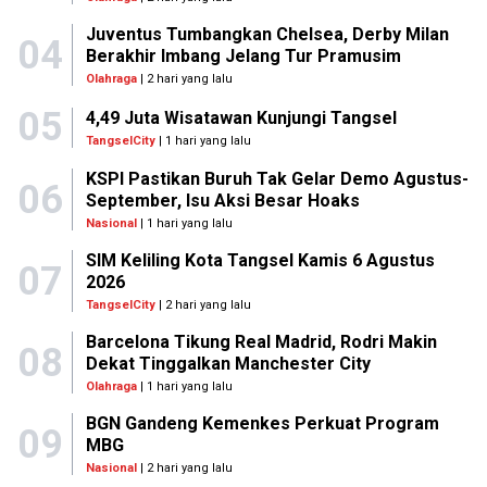
Juventus Tumbangkan Chelsea, Derby Milan
04
Berakhir Imbang Jelang Tur Pramusim
Olahraga
| 2 hari yang lalu
05
4,49 Juta Wisatawan Kunjungi Tangsel
TangselCity
| 1 hari yang lalu
KSPI Pastikan Buruh Tak Gelar Demo Agustus-
06
September, Isu Aksi Besar Hoaks
Nasional
| 1 hari yang lalu
SIM Keliling Kota Tangsel Kamis 6 Agustus
07
2026
TangselCity
| 2 hari yang lalu
Barcelona Tikung Real Madrid, Rodri Makin
08
Dekat Tinggalkan Manchester City
Olahraga
| 1 hari yang lalu
BGN Gandeng Kemenkes Perkuat Program
09
MBG
Nasional
| 2 hari yang lalu