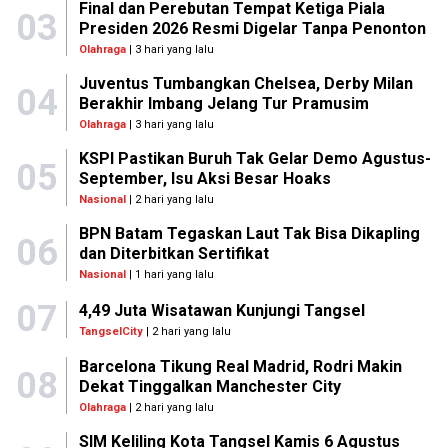
Final dan Perebutan Tempat Ketiga Piala
03
Presiden 2026 Resmi Digelar Tanpa Penonton
Olahraga
| 3 hari yang lalu
Juventus Tumbangkan Chelsea, Derby Milan
04
Berakhir Imbang Jelang Tur Pramusim
Olahraga
| 3 hari yang lalu
KSPI Pastikan Buruh Tak Gelar Demo Agustus-
05
September, Isu Aksi Besar Hoaks
Nasional
| 2 hari yang lalu
BPN Batam Tegaskan Laut Tak Bisa Dikapling
06
dan Diterbitkan Sertifikat
Nasional
| 1 hari yang lalu
07
4,49 Juta Wisatawan Kunjungi Tangsel
TangselCity
| 2 hari yang lalu
Barcelona Tikung Real Madrid, Rodri Makin
08
Dekat Tinggalkan Manchester City
Olahraga
| 2 hari yang lalu
SIM Keliling Kota Tangsel Kamis 6 Agustus