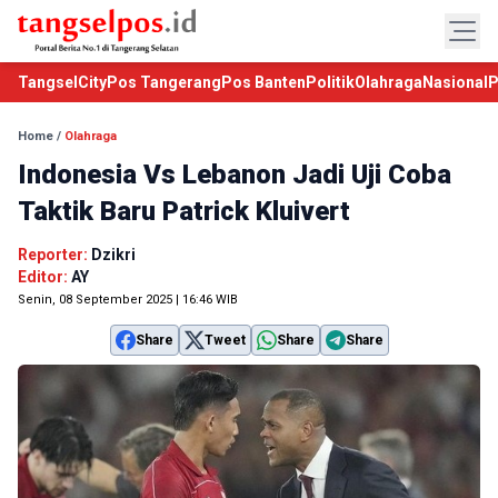
TangselCity
Pos Tangerang
Pos Banten
Politik
Olahraga
Nasional
P
Home
/
Olahraga
Indonesia Vs Lebanon Jadi Uji Coba
Taktik Baru Patrick Kluivert
Reporter:
Dzikri
Editor:
AY
Senin, 08 September 2025 | 16:46 WIB
Share
Tweet
Share
Share