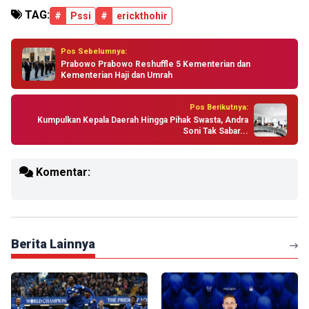
TAG:
#
Pssi
#
erickthohir
Pos Sebelumnya:
Prabowo Prabowo Reshuffle 5 Kementerian dan
Kementerian Haji dan Umrah
Pos Berikutnya:
Kumpulkan Kepala Daerah Hingga Pihak Swasta, Andra
Soni Tak Sabar...
Komentar:
Berita Lainnya