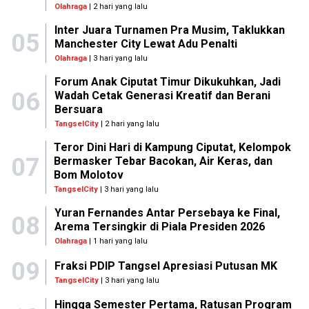
Olahraga
| 2 hari yang lalu
Inter Juara Turnamen Pra Musim, Taklukkan
05
Manchester City Lewat Adu Penalti
Olahraga
| 3 hari yang lalu
Forum Anak Ciputat Timur Dikukuhkan, Jadi
06
Wadah Cetak Generasi Kreatif dan Berani
Bersuara
TangselCity
| 2 hari yang lalu
Teror Dini Hari di Kampung Ciputat, Kelompok
07
Bermasker Tebar Bacokan, Air Keras, dan
Bom Molotov
TangselCity
| 3 hari yang lalu
Yuran Fernandes Antar Persebaya ke Final,
08
Arema Tersingkir di Piala Presiden 2026
Olahraga
| 1 hari yang lalu
09
Fraksi PDIP Tangsel Apresiasi Putusan MK
TangselCity
| 3 hari yang lalu
Hingga Semester Pertama, Ratusan Program