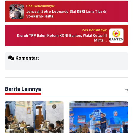
Pos Sebelumnya:
Jenazah Zetro Leonardo Staf KBRI Lima Tiba di
Soekarno-Hatta
Pos Berikutnya:
Kisruh TPP Balon Ketum KONI Banten, Wakil Ketua III
Minta...
Komentar:
Berita Lainnya