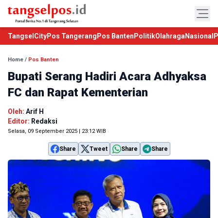
TangselCity
Pos Tangerang
Pos Banten
Politik
Olahraga
Nasional
P
Home
/
Pos Banten
Bupati Serang Hadiri Acara Adhyaksa
FC dan Rapat Kementerian
Oleh:
Arif H
Editor:
Redaksi
Selasa, 09 September 2025 | 23:12 WIB
Share
Tweet
Share
Share