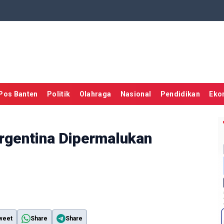
Pos Banten
Politik
Olahraga
Nasional
Pendidikan
Eko
rgentina Dipermalukan
weet
Share
Share