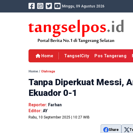
Minggu, 09 Agustus 2026
Home
TangselCity
Pos Tangerang
Home
/
Olahraga
Tanpa Diperkuat Messi, A
Ekuador 0-1
Reporter:
Farhan
Editor:
AY
Rabu, 10 September 2025 | 10:27 WIB
Share
T