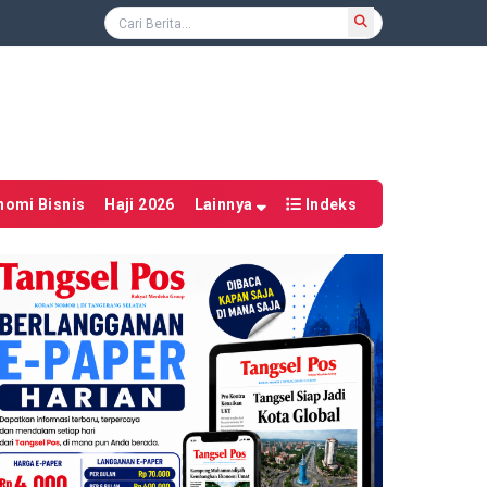
nomi Bisnis
Haji 2026
Lainnya
Indeks