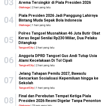
03
Arema Tersingkir di Piala Presiden 2026
Olahraga
| 2 hari yang lalu
Piala Presiden 2026 Jadi Panggung Lahirnya
04
Bintang Muda Sepak Bola Indonesia
Olahraga
| 1 hari yang lalu
Polres Tangsel Musnahkan 46 Juta Butir Obat
05
Keras Ilegal Senilai Rp230 Miliar, Dua Pelaku
Ditangkap
TangselCity
| 2 hari yang lalu
Anggota DPRD Tangsel Gus Andi Tutup Usia
06
Alami Kecelakaan Di Tol Cipali
TangselCity
| 2 hari yang lalu
Jelang Tahapan Pemilu 2027, Bawaslu
07
Gencarkan Sosialisasi Kepemiluan hingga ke
Sekolah
TangselCity
| 1 hari yang lalu
Final dan Perebutan Tempat Ketiga Piala
08
Presiden 2026 Resmi Digelar Tanpa Penonton
Olahraga
| 23 jam yang lalu