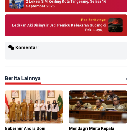
2 Lokasi SIM Keliling Kota Tangerang, Selasa 16
September 2025
Pos Berikutnya:
Ledakan Aki Disinyalir Jadi Pemicu Kebakaran Gudang di
Paku Jaya,...
Komentar:
Berita Lainnya
Gubernur Andra Soni
Mendagri Minta Kepala