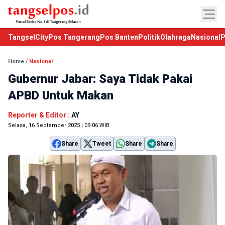
TangselCity
Pos Tangerang
Pos Banten
Politik
Olahraga
Nasional
P
Home
/
Nasional
Gubernur Jabar: Saya Tidak Pakai
APBD Untuk Makan
Reporter & Editor :
AY
Selasa, 16 September 2025 | 09:06 WIB
Share
Tweet
Share
Share