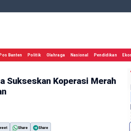
Pos Banten
Politik
Olahraga
Nasional
Pendidikan
Eko
ga Sukseskan Koperasi Merah
an
weet
Share
Share