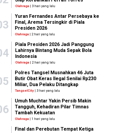
Olahraga
| 3 hari yang lalu
Yuran Fernandes Antar Persebaya ke
03
Final, Arema Tersingkir di Piala
Presiden 2026
Olahraga
| 2 hari yang lalu
Piala Presiden 2026 Jadi Panggung
04
Lahirnya Bintang Muda Sepak Bola
Indonesia
Olahraga
| 2 hari yang lalu
Polres Tangsel Musnahkan 46 Juta
05
Butir Obat Keras Ilegal Senilai Rp230
Miliar, Dua Pelaku Ditangkap
TangselCity
| 3 hari yang lalu
Umuh Muchtar Yakin Persib Makin
06
Tangguh, Kehadiran Pilar Timnas
Tambah Kekuatan
Olahraga
| 1 hari yang lalu
Final dan Perebutan Tempat Ketiga