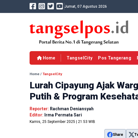
Jumat, 07 Agustus 2026
Home
TangselCity
Pos Tangerang
Home
/
TangselCity
Lurah Cipayung Ajak War
Putih & Program Kesehat
Reporter:
Rachman Deniansyah
Editor:
Irma Permata Sari
Kamis, 25 September 2025 | 21:53 WIB
Share
T