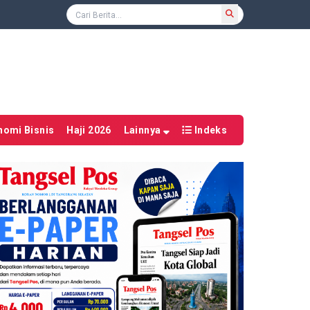
nomi Bisnis
Haji 2026
Lainnya
Indeks