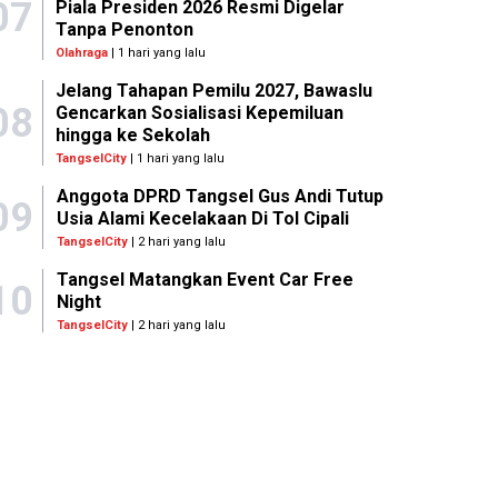
07
Piala Presiden 2026 Resmi Digelar
Tanpa Penonton
Olahraga
| 1 hari yang lalu
Jelang Tahapan Pemilu 2027, Bawaslu
08
Gencarkan Sosialisasi Kepemiluan
hingga ke Sekolah
TangselCity
| 1 hari yang lalu
Anggota DPRD Tangsel Gus Andi Tutup
09
Usia Alami Kecelakaan Di Tol Cipali
TangselCity
| 2 hari yang lalu
Tangsel Matangkan Event Car Free
10
Night
TangselCity
| 2 hari yang lalu