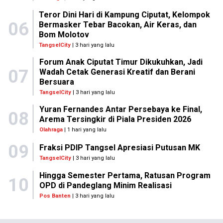
Teror Dini Hari di Kampung Ciputat, Kelompok
06
Bermasker Tebar Bacokan, Air Keras, dan
Bom Molotov
TangselCity
| 3 hari yang lalu
Forum Anak Ciputat Timur Dikukuhkan, Jadi
07
Wadah Cetak Generasi Kreatif dan Berani
Bersuara
TangselCity
| 3 hari yang lalu
Yuran Fernandes Antar Persebaya ke Final,
08
Arema Tersingkir di Piala Presiden 2026
Olahraga
| 1 hari yang lalu
09
Fraksi PDIP Tangsel Apresiasi Putusan MK
TangselCity
| 3 hari yang lalu
Hingga Semester Pertama, Ratusan Program
10
OPD di Pandeglang Minim Realisasi
Pos Banten
| 3 hari yang lalu