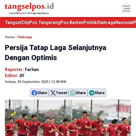
TangselCity
Pos Tangerang
Pos Banten
Politik
Olahraga
Nasional
P
Home
/
Olahraga
Persija Tatap Laga Selanjutnya
Dengan Optimis
Reporter:
Farhan
Editor:
AY
Selasa, 30 September 2025 | 12:38 WIB
Share
Tweet
Share
Share