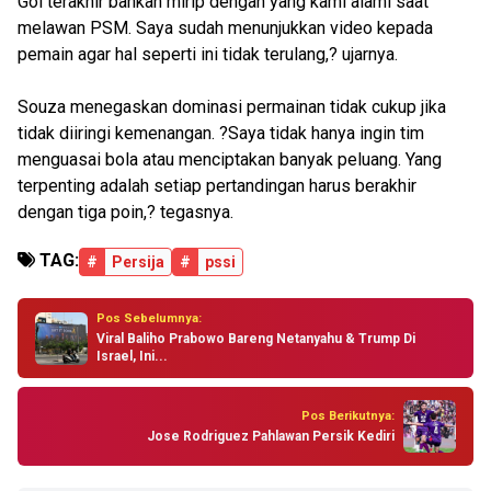
Gol terakhir bahkan mirip dengan yang kami alami saat
melawan PSM. Saya sudah menunjukkan video kepada
pemain agar hal seperti ini tidak terulang,? ujarnya.
Souza menegaskan dominasi permainan tidak cukup jika
tidak diiringi kemenangan. ?Saya tidak hanya ingin tim
menguasai bola atau menciptakan banyak peluang. Yang
terpenting adalah setiap pertandingan harus berakhir
dengan tiga poin,? tegasnya.
TAG:
#
Persija
#
pssi
Pos Sebelumnya:
Viral Baliho Prabowo Bareng Netanyahu & Trump Di
Israel, Ini...
Pos Berikutnya:
Jose Rodriguez Pahlawan Persik Kediri