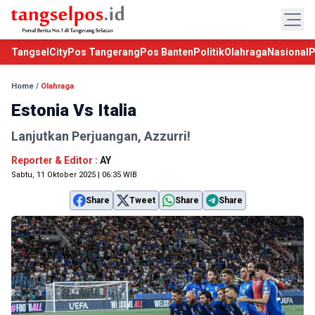
TangselCity
Pos Tangerang
Pos Banten
Politik
Olahraga
Nasional
P
Home
/
Olahraga
Estonia Vs Italia
Lanjutkan Perjuangan, Azzurri!
Reporter & Editor :
AY
Sabtu, 11 Oktober 2025 | 06:35 WIB
Share
Tweet
Share
Share