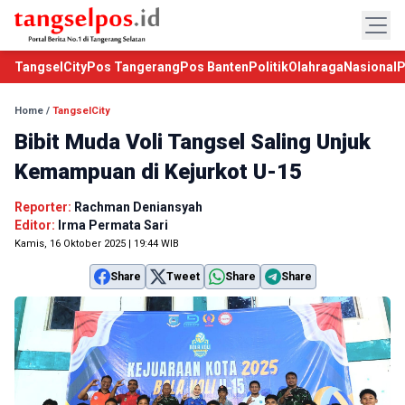
TangselCity
Pos Tangerang
Pos Banten
Politik
Olahraga
Nasional
P
Home
/
TangselCity
Bibit Muda Voli Tangsel Saling Unjuk
Kemampuan di Kejurkot U-15
Reporter:
Rachman Deniansyah
Editor:
Irma Permata Sari
Kamis, 16 Oktober 2025 | 19:44 WIB
Share
Tweet
Share
Share