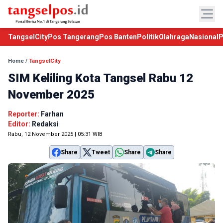
TangselCity
Pos Tangerang
Pos Banten
Politik
Olahraga
Nasional
P
Home
/
TangselCity
SIM Keliling Kota Tangsel Rabu 12
November 2025
Reporter:
Farhan
Editor:
Redaksi
Rabu, 12 November 2025 | 05:31 WIB
Share
Tweet
Share
Share