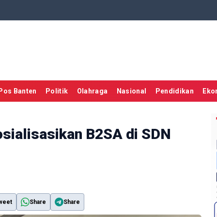
Pos Banten
Politik
Olahraga
Nasional
Pendidikan
Eko
osialisasikan B2SA di SDN
weet
Share
Share