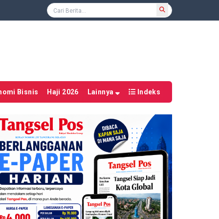
nomi Bisnis
Haji 2026
Lainnya
Indeks