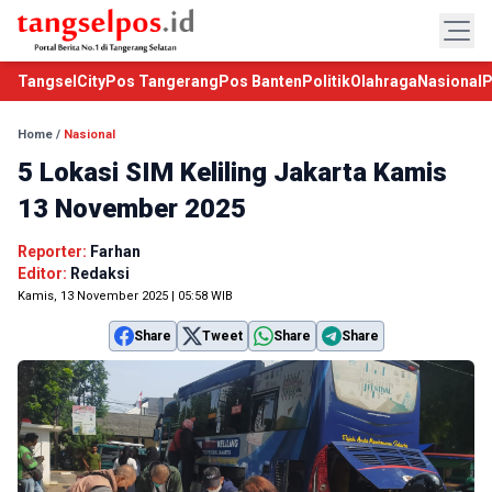
TangselCity
Pos Tangerang
Pos Banten
Politik
Olahraga
Nasional
P
Home
/
Nasional
5 Lokasi SIM Keliling Jakarta Kamis
13 November 2025
Reporter:
Farhan
Editor:
Redaksi
Kamis, 13 November 2025 | 05:58 WIB
Share
Tweet
Share
Share