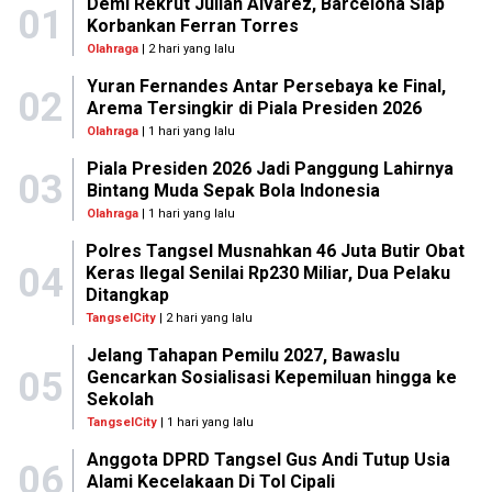
Demi Rekrut Julian Alvarez, Barcelona Siap
01
Korbankan Ferran Torres
Olahraga
| 2 hari yang lalu
Yuran Fernandes Antar Persebaya ke Final,
02
Arema Tersingkir di Piala Presiden 2026
Olahraga
| 1 hari yang lalu
Piala Presiden 2026 Jadi Panggung Lahirnya
03
Bintang Muda Sepak Bola Indonesia
Olahraga
| 1 hari yang lalu
Polres Tangsel Musnahkan 46 Juta Butir Obat
04
Keras Ilegal Senilai Rp230 Miliar, Dua Pelaku
Ditangkap
TangselCity
| 2 hari yang lalu
Jelang Tahapan Pemilu 2027, Bawaslu
05
Gencarkan Sosialisasi Kepemiluan hingga ke
Sekolah
TangselCity
| 1 hari yang lalu
Anggota DPRD Tangsel Gus Andi Tutup Usia
06
Alami Kecelakaan Di Tol Cipali