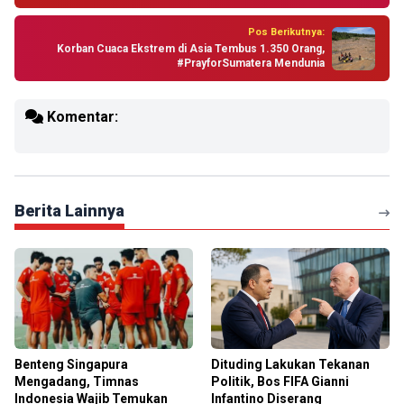
Pos Berikutnya:
Korban Cuaca Ekstrem di Asia Tembus 1.350 Orang,
#PrayforSumatera Mendunia
Komentar:
Berita Lainnya
Benteng Singapura
Dituding Lakukan Tekanan
Mengadang, Timnas
Politik, Bos FIFA Gianni
Indonesia Wajib Temukan
Infantino Diserang