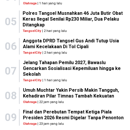
Olahraga
| 1 hari yang lalu
Polres Tangsel Musnahkan 46 Juta Butir Obat
05
Keras Ilegal Senilai Rp230 Miliar, Dua Pelaku
Ditangkap
TangselCity
| 2 hari yang lalu
Anggota DPRD Tangsel Gus Andi Tutup Usia
06
Alami Kecelakaan Di Tol Cipali
TangselCity
| 2 hari yang lalu
Jelang Tahapan Pemilu 2027, Bawaslu
07
Gencarkan Sosialisasi Kepemiluan hingga ke
Sekolah
TangselCity
| 1 hari yang lalu
Umuh Muchtar Yakin Persib Makin Tangguh,
08
Kehadiran Pilar Timnas Tambah Kekuatan
Olahraga
| 22 jam yang lalu
Final dan Perebutan Tempat Ketiga Piala
09
Presiden 2026 Resmi Digelar Tanpa Penonton
Olahraga
| 23 jam yang lalu