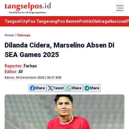
TangselCity
Pos Tangerang
Pos Banten
Politik
Olahraga
Nasional
P
Home
/
Olahraga
Dilanda Cidera, Marselino Absen Di
SEA Games 2025
Reporter:
Farhan
Editor:
AY
Kamis, 04 Desember 2025 | 06:51 WIB
Share
Tweet
Share
Share