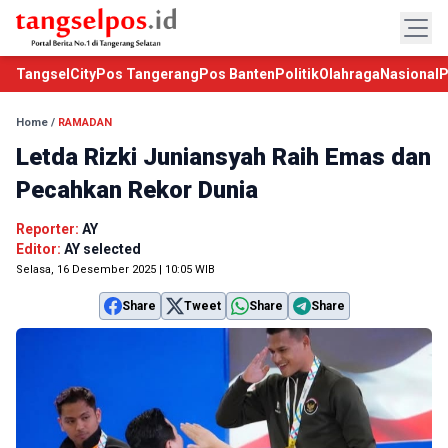
TangselCity
Pos Tangerang
Pos Banten
Politik
Olahraga
Nasional
P
Home
/
RAMADAN
Letda Rizki Juniansyah Raih Emas dan
Pecahkan Rekor Dunia
Reporter:
AY
Editor:
AY selected
Selasa, 16 Desember 2025 | 10:05 WIB
Share
Tweet
Share
Share