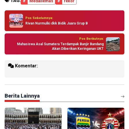
TAG:
#
Medaliemas
#
rekor
Pos Sebelumnya:
Rivan Nurmulki dkk Bidik Juara Grup B
Pos Berikutnya:
Mahasiswa Asal Sumatera Terdampak Banjir Bandang
Akan Diberikan Keringanan UKT
Komentar:
Berita Lainnya