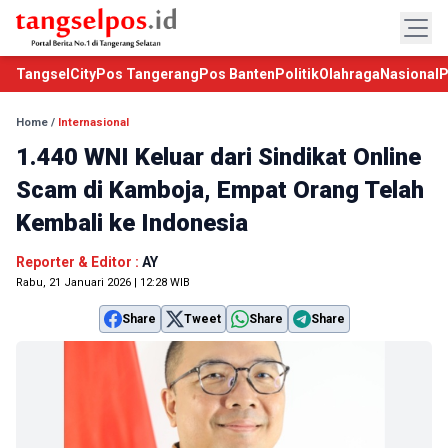
TangselCity
Pos Tangerang
Pos Banten
Politik
Olahraga
Nasional
P
Home
/
Internasional
1.440 WNI Keluar dari Sindikat Online
Scam di Kamboja, Empat Orang Telah
Kembali ke Indonesia
Reporter & Editor :
AY
Rabu, 21 Januari 2026 | 12:28 WIB
Share
Tweet
Share
Share