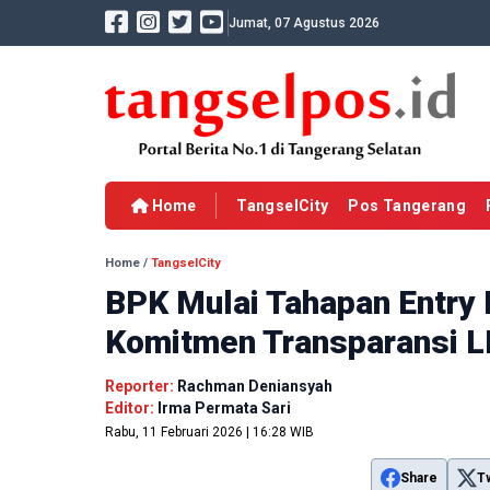
Jumat, 07 Agustus 2026
Home
TangselCity
Pos Tangerang
Home
/
TangselCity
BPK Mulai Tahapan Entry
Komitmen Transparansi 
Reporter:
Rachman Deniansyah
Editor:
Irma Permata Sari
Rabu, 11 Februari 2026 | 16:28 WIB
Share
T