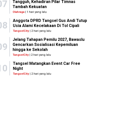
07
Tangguh, Kehadiran Pilar Timnas
Tambah Kekuatan
Olahraga
| 1 hari yang lalu
Anggota DPRD Tangsel Gus Andi Tutup
08
Usia Alami Kecelakaan Di Tol Cipali
TangselCity
| 2 hari yang lalu
Jelang Tahapan Pemilu 2027, Bawaslu
09
Gencarkan Sosialisasi Kepemiluan
hingga ke Sekolah
TangselCity
| 2 hari yang lalu
Tangsel Matangkan Event Car Free
10
Night
TangselCity
| 2 hari yang lalu