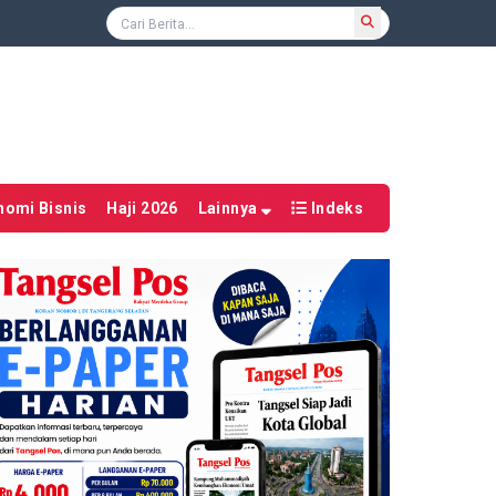
nomi Bisnis
Haji 2026
Lainnya
Indeks