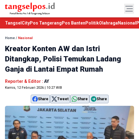
TangselCity
Pos Tangerang
Pos Banten
Politik
Olahraga
Nasional
P
Home
/
Nasional
Kreator Konten AW dan Istri
Ditangkap, Polisi Temukan Ladang
Ganja di Lantai Empat Rumah
Reporter & Editor :
AY
Kamis, 12 Februari 2026 | 10:27 WIB
Share
Tweet
Share
Share