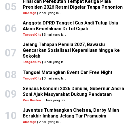
Final dan Perebutan Tempat Ketiga Piala
05
Presiden 2026 Resmi Digelar Tanpa Penonton
Olahraga
| 2 hari yang lalu
Anggota DPRD Tangsel Gus Andi Tutup Usia
06
Alami Kecelakaan Di Tol Cipali
TangselCity
| 3 hari yang lalu
Jelang Tahapan Pemilu 2027, Bawaslu
07
Gencarkan Sosialisasi Kepemiluan hingga ke
Sekolah
TangselCity
| 3 hari yang lalu
08
Tangsel Matangkan Event Car Free Night
TangselCity
| 3 hari yang lalu
Sensus Ekonomi 2026 Dimulai, Gubernur Andra
09
Soni Ajak Masyarakat Dukung Pendataan
Pos Banten
| 3 hari yang lalu
Juventus Tumbangkan Chelsea, Derby Milan
10
Berakhir Imbang Jelang Tur Pramusim
Olahraga
| 2 hari yang lalu