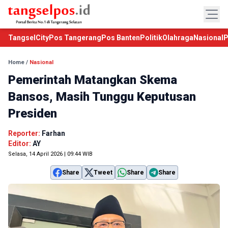
TangselCity
Pos Tangerang
Pos Banten
Politik
Olahraga
Nasional
P
Home
/
Nasional
Pemerintah Matangkan Skema
Bansos, Masih Tunggu Keputusan
Presiden
Reporter:
Farhan
Editor:
AY
Selasa, 14 April 2026 | 09:44 WIB
Share
Tweet
Share
Share