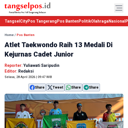
TangselCity
Pos Tangerang
Pos Banten
Politik
Olahraga
Nasional
P
Home
/
Pos Banten
Atlet Taekwondo Raih 13 Medali Di
Kejurnas Cadet Junior
Reporter:
Yuliawati Saripudin
Editor:
Redaksi
Selasa, 28 April 2026 | 09:47 WIB
Share
Tweet
Share
Share