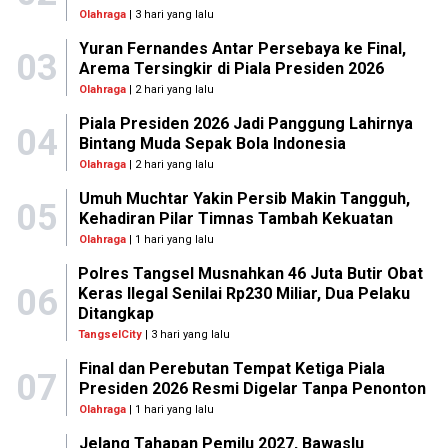
Olahraga
| 3 hari yang lalu
Yuran Fernandes Antar Persebaya ke Final,
03
Arema Tersingkir di Piala Presiden 2026
Olahraga
| 2 hari yang lalu
Piala Presiden 2026 Jadi Panggung Lahirnya
04
Bintang Muda Sepak Bola Indonesia
Olahraga
| 2 hari yang lalu
Umuh Muchtar Yakin Persib Makin Tangguh,
05
Kehadiran Pilar Timnas Tambah Kekuatan
Olahraga
| 1 hari yang lalu
Polres Tangsel Musnahkan 46 Juta Butir Obat
06
Keras Ilegal Senilai Rp230 Miliar, Dua Pelaku
Ditangkap
TangselCity
| 3 hari yang lalu
Final dan Perebutan Tempat Ketiga Piala
07
Presiden 2026 Resmi Digelar Tanpa Penonton
Olahraga
| 1 hari yang lalu
Jelang Tahapan Pemilu 2027, Bawaslu