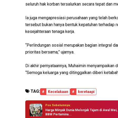
seluruh hak korban tersalurkan secara tepat dan m
Ia juga mengapresiasi perusahaan yang telah berk
tersebut bukan hanya bentuk kepatuhan terhadap re
kesejahteraan tenaga kerja.
“Perlindungan sosial merupakan bagian integral da
prioritas bersama,” ujarnya.
Di akhir pernyataannya, Muhaimin menyampaikan d
“Semoga keluarga yang ditinggalkan diberi ketabah
TAG:
#
Kecelakaan
#
keretaapi
Pos Sebelumnya:
Harga Minyak Dunia Melonjak Tajam di Awal Mei,
BBM Pertamina...