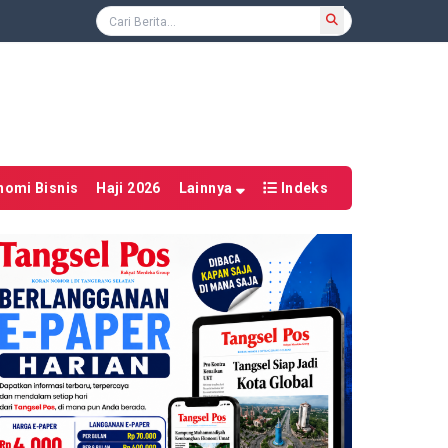
nomi Bisnis
Haji 2026
Lainnya
Indeks