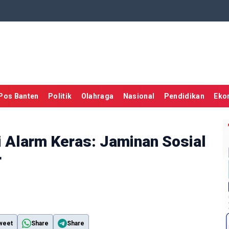
Pos Banten
Politik
Olahraga
Nasional
Pendidikan
Eko
i Alarm Keras: Jaminan Sosial
r
weet
Share
Share