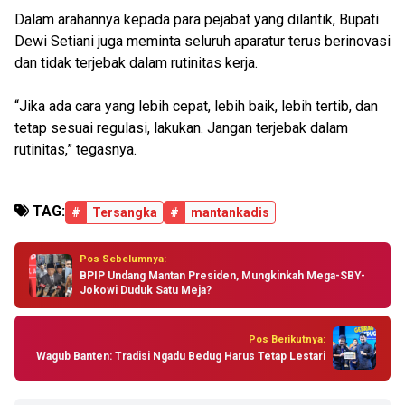
Dalam arahannya kepada para pejabat yang dilantik, Bupati
Dewi Setiani juga meminta seluruh aparatur terus berinovasi
dan tidak terjebak dalam rutinitas kerja.
“Jika ada cara yang lebih cepat, lebih baik, lebih tertib, dan
tetap sesuai regulasi, lakukan. Jangan terjebak dalam
rutinitas,” tegasnya.
TAG:
#
Tersangka
#
mantankadis
Pos Sebelumnya:
BPIP Undang Mantan Presiden, Mungkinkah Mega-SBY-
Jokowi Duduk Satu Meja?
Pos Berikutnya:
Wagub Banten: Tradisi Ngadu Bedug Harus Tetap Lestari