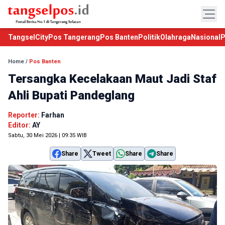
TangselCity
Pos Tangerang
Pos Banten
Politik
Olahraga
Nasional
P
Home
/
Pos Banten
Tersangka Kecelakaan Maut Jadi Staf
Ahli Bupati Pandeglang
Reporter:
Farhan
Editor:
AY
Sabtu, 30 Mei 2026 | 09:35 WIB
Share
Tweet
Share
Share