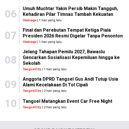
Umuh Muchtar Yakin Persib Makin Tangguh,
06
Kehadiran Pilar Timnas Tambah Kekuatan
Olahraga
| 1 hari yang lalu
Final dan Perebutan Tempat Ketiga Piala
07
Presiden 2026 Resmi Digelar Tanpa Penonton
Olahraga
| 1 hari yang lalu
Jelang Tahapan Pemilu 2027, Bawaslu
08
Gencarkan Sosialisasi Kepemiluan hingga ke
Sekolah
TangselCity
| 1 hari yang lalu
Anggota DPRD Tangsel Gus Andi Tutup Usia
09
Alami Kecelakaan Di Tol Cipali
TangselCity
| 2 hari yang lalu
10
Tangsel Matangkan Event Car Free Night
TangselCity
| 2 hari yang lalu