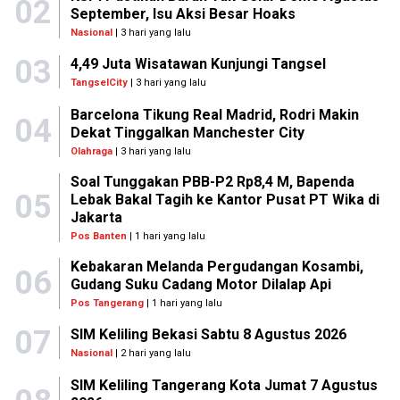
02
September, Isu Aksi Besar Hoaks
Nasional
| 3 hari yang lalu
03
4,49 Juta Wisatawan Kunjungi Tangsel
TangselCity
| 3 hari yang lalu
Barcelona Tikung Real Madrid, Rodri Makin
04
Dekat Tinggalkan Manchester City
Olahraga
| 3 hari yang lalu
Soal Tunggakan PBB-P2 Rp8,4 M, Bapenda
05
Lebak Bakal Tagih ke Kantor Pusat PT Wika di
Jakarta
Pos Banten
| 1 hari yang lalu
Kebakaran Melanda Pergudangan Kosambi,
06
Gudang Suku Cadang Motor Dilalap Api
Pos Tangerang
| 1 hari yang lalu
07
SIM Keliling Bekasi Sabtu 8 Agustus 2026
Nasional
| 2 hari yang lalu
SIM Keliling Tangerang Kota Jumat 7 Agustus