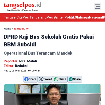
TangselCity
Pos Tangerang
Pos Banten
Politik
Olahraga
Nasional
P
Home
/
TangselCity
DPRD Kaji Bus Sekolah Gratis Pakai
BBM Subsidi
Operasional Bus Terancam Mandek
Reporter:
Idral Mahdi
Editor:
Redaksi
Rabu, 06 Mei 2026 | 07:00 WIB
Share
Tweet
Share
Share