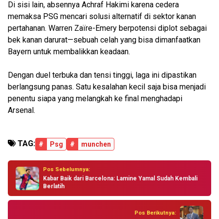
Di sisi lain, absennya Achraf Hakimi karena cedera
memaksa PSG mencari solusi alternatif di sektor kanan
pertahanan. Warren Zaïre-Emery berpotensi diplot sebagai
bek kanan darurat—sebuah celah yang bisa dimanfaatkan
Bayern untuk membalikkan keadaan.
Dengan duel terbuka dan tensi tinggi, laga ini dipastikan
berlangsung panas. Satu kesalahan kecil saja bisa menjadi
penentu siapa yang melangkah ke final menghadapi
Arsenal.
TAG:
#
Psg
#
munchen
Pos Sebelumnya:
Kabar Baik dari Barcelona: Lamine Yamal Sudah Kembali
Berlatih
Pos Berikutnya: