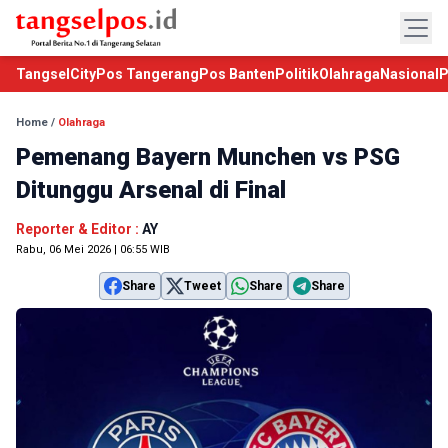
TangselCity
Pos Tangerang
Pos Banten
Politik
Olahraga
Nasional
P
Home
/
Olahraga
Pemenang Bayern Munchen vs PSG
Ditunggu Arsenal di Final
Reporter & Editor :
AY
Rabu, 06 Mei 2026 | 06:55 WIB
Share
Tweet
Share
Share