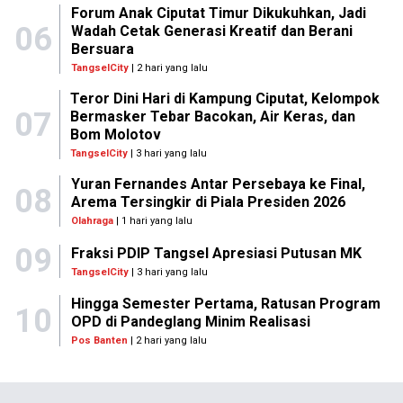
Forum Anak Ciputat Timur Dikukuhkan, Jadi
06
Wadah Cetak Generasi Kreatif dan Berani
Bersuara
TangselCity
| 2 hari yang lalu
Teror Dini Hari di Kampung Ciputat, Kelompok
07
Bermasker Tebar Bacokan, Air Keras, dan
Bom Molotov
TangselCity
| 3 hari yang lalu
Yuran Fernandes Antar Persebaya ke Final,
08
Arema Tersingkir di Piala Presiden 2026
Olahraga
| 1 hari yang lalu
09
Fraksi PDIP Tangsel Apresiasi Putusan MK
TangselCity
| 3 hari yang lalu
Hingga Semester Pertama, Ratusan Program
10
OPD di Pandeglang Minim Realisasi
Pos Banten
| 2 hari yang lalu