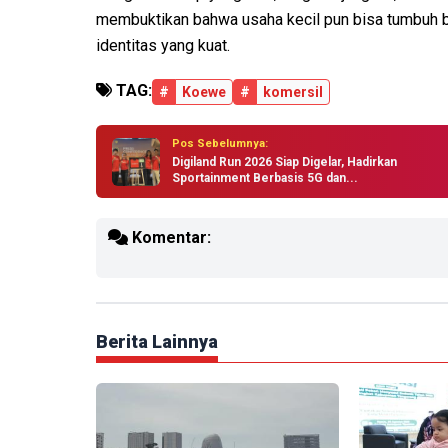
membuktikan bahwa usaha kecil pun bisa tumbuh be
identitas yang kuat.
TAG:
#
Koewe
#
komersil
Pos Sebelumnya:
Digiland Run 2026 Siap Digelar, Hadirkan
Sportainment Berbasis 5G dan...
Komentar:
Berita Lainnya