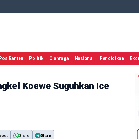
Pos Banten
Politik
Olahraga
Nasional
Pendidikan
Eko
engkel Koewe Suguhkan Ice
weet
Share
Share