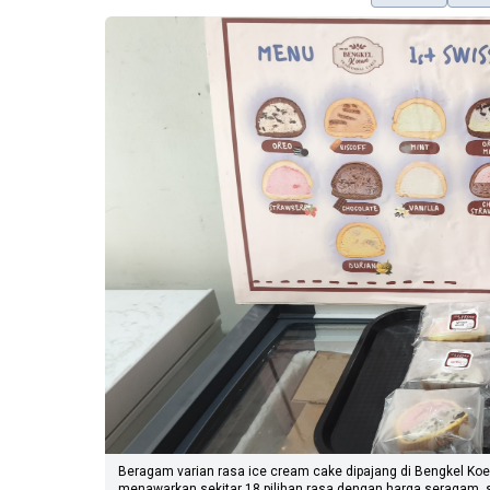
Beragam varian rasa ice cream cake dipajang di Bengkel Koewe
menawarkan sekitar 18 pilihan rasa dengan harga seragam,