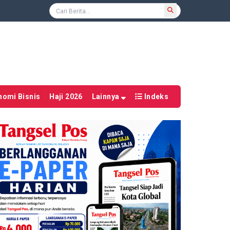
nomi Bisnis
Haji 2026
Lainnya
Indeks