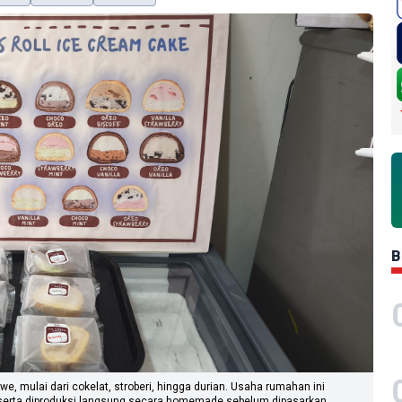
B
, mulai dari cokelat, stroberi, hingga durian. Usaha rumahan ini
 serta diproduksi langsung secara homemade sebelum dipasarkan