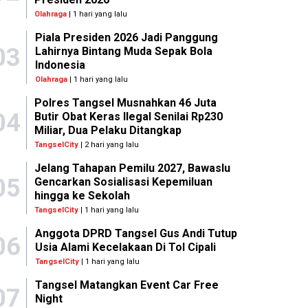
Olahraga
| 1 hari yang lalu
Piala Presiden 2026 Jadi Panggung
03
Lahirnya Bintang Muda Sepak Bola
Indonesia
Olahraga
| 1 hari yang lalu
Polres Tangsel Musnahkan 46 Juta
04
Butir Obat Keras Ilegal Senilai Rp230
Miliar, Dua Pelaku Ditangkap
TangselCity
| 2 hari yang lalu
Jelang Tahapan Pemilu 2027, Bawaslu
05
Gencarkan Sosialisasi Kepemiluan
hingga ke Sekolah
TangselCity
| 1 hari yang lalu
Anggota DPRD Tangsel Gus Andi Tutup
06
Usia Alami Kecelakaan Di Tol Cipali
TangselCity
| 1 hari yang lalu
Tangsel Matangkan Event Car Free
07
Night