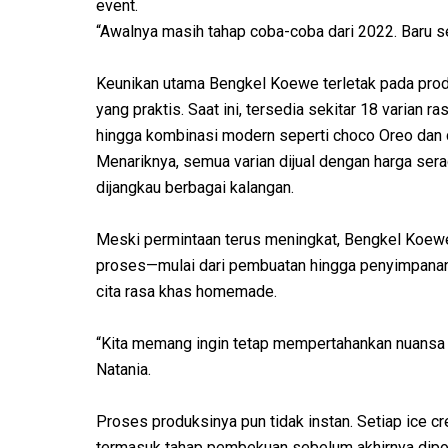
event.
“Awalnya masih tahap coba-coba dari 2022. Baru ser
Keunikan utama Bengkel Koewe terletak pada prod
yang praktis. Saat ini, tersedia sekitar 18 varian ras
hingga kombinasi modern seperti choco Oreo dan c
Menariknya, semua varian dijual dengan harga se
dijangkau berbagai kalangan.
Meski permintaan terus meningkat, Bengkel Koew
proses—mulai dari pembuatan hingga penyimpanan—
cita rasa khas homemade.
“Kita memang ingin tetap mempertahankan nuansa ru
Natania.
Proses produksinya pun tidak instan. Setiap ice c
termasuk tahap pembekuan sebelum akhirnya dipot