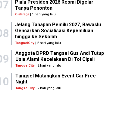
07
Piala Presiden 2026 Resmi Digelar
Tanpa Penonton
Olahraga
| 1 hari yang lalu
Jelang Tahapan Pemilu 2027, Bawaslu
08
Gencarkan Sosialisasi Kepemiluan
hingga ke Sekolah
TangselCity
| 2 hari yang lalu
Anggota DPRD Tangsel Gus Andi Tutup
09
Usia Alami Kecelakaan Di Tol Cipali
TangselCity
| 2 hari yang lalu
Tangsel Matangkan Event Car Free
10
Night
TangselCity
| 2 hari yang lalu