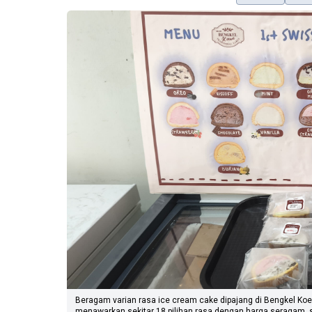
Beragam varian rasa ice cream cake dipajang di Bengkel Koewe
menawarkan sekitar 18 pilihan rasa dengan harga seragam,