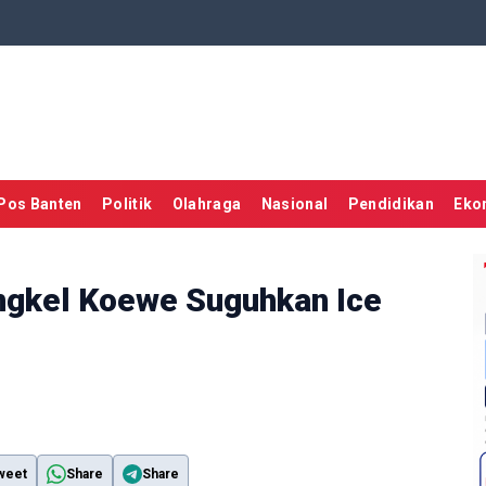
Pos Banten
Politik
Olahraga
Nasional
Pendidikan
Eko
engkel Koewe Suguhkan Ice
weet
Share
Share