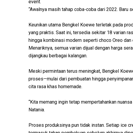
event.
“Awalnya masih tahap coba-coba dari 2022. Baru ser
Keunikan utama Bengkel Koewe terletak pada prod
yang praktis. Saat ini, tersedia sekitar 18 varian ras
hingga kombinasi modern seperti choco Oreo dan c
Menariknya, semua varian dijual dengan harga se
dijangkau berbagai kalangan.
Meski permintaan terus meningkat, Bengkel Koew
proses—mulai dari pembuatan hingga penyimpanan—
cita rasa khas homemade.
“Kita memang ingin tetap mempertahankan nuansa ru
Natania.
Proses produksinya pun tidak instan. Setiap ice c
termasuk tahap pembekuan sebelum akhirnya dipot