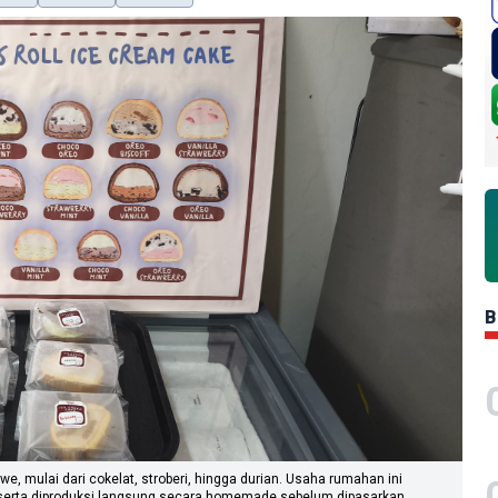
B
, mulai dari cokelat, stroberi, hingga durian. Usaha rumahan ini
 serta diproduksi langsung secara homemade sebelum dipasarkan