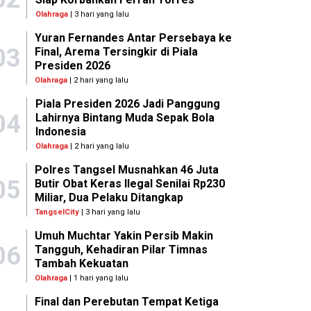
Olahraga
| 3 hari yang lalu
Yuran Fernandes Antar Persebaya ke
03
Final, Arema Tersingkir di Piala
Presiden 2026
Olahraga
| 2 hari yang lalu
Piala Presiden 2026 Jadi Panggung
04
Lahirnya Bintang Muda Sepak Bola
Indonesia
Olahraga
| 2 hari yang lalu
Polres Tangsel Musnahkan 46 Juta
05
Butir Obat Keras Ilegal Senilai Rp230
Miliar, Dua Pelaku Ditangkap
TangselCity
| 3 hari yang lalu
Umuh Muchtar Yakin Persib Makin
06
Tangguh, Kehadiran Pilar Timnas
Tambah Kekuatan
Olahraga
| 1 hari yang lalu
Final dan Perebutan Tempat Ketiga