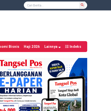
nomi Bisnis
Haji 2026
Lainnya
Indeks