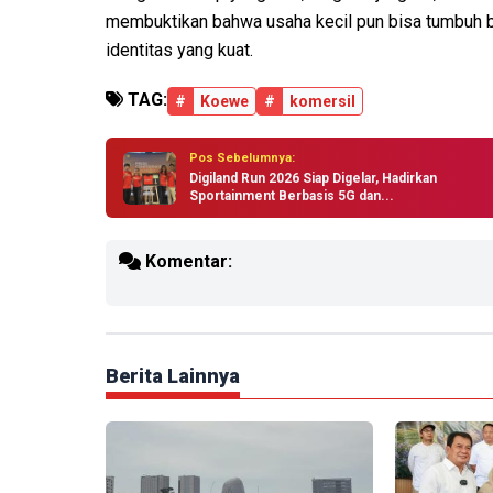
membuktikan bahwa usaha kecil pun bisa tumbuh be
identitas yang kuat.
TAG:
#
Koewe
#
komersil
Pos Sebelumnya:
Digiland Run 2026 Siap Digelar, Hadirkan
Sportainment Berbasis 5G dan...
Komentar:
Berita Lainnya