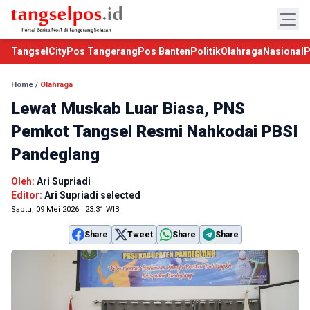
TangselCity
Pos Tangerang
Pos Banten
Politik
Olahraga
Nasional
P
Home
/
Olahraga
Lewat Muskab Luar Biasa, PNS
Pemkot Tangsel Resmi Nahkodai PBSI
Pandeglang
Oleh:
Ari Supriadi
Editor:
Ari Supriadi selected
Sabtu, 09 Mei 2026 | 23:31 WIB
Share
Tweet
Share
Share