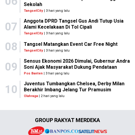
06
Sekolah
TangselCity
| 3 hari yang lalu
Anggota DPRD Tangsel Gus Andi Tutup Usia
07
Alami Kecelakaan Di Tol Cipali
TangselCity
| 3 hari yang lalu
08
Tangsel Matangkan Event Car Free Night
TangselCity
| 3 hari yang lalu
Sensus Ekonomi 2026 Dimulai, Gubernur Andra
09
Soni Ajak Masyarakat Dukung Pendataan
Pos Banten
| 3 hari yang lalu
Juventus Tumbangkan Chelsea, Derby Milan
10
Berakhir Imbang Jelang Tur Pramusim
Olahraga
| 2 hari yang lalu
GROUP RAKYAT MERDEKA