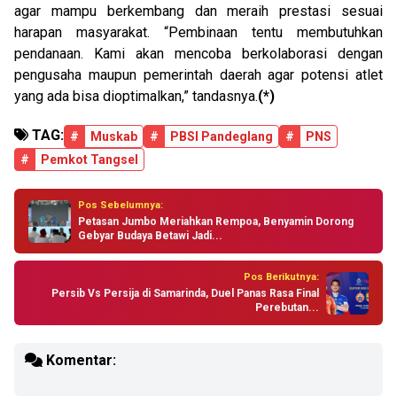
agar mampu berkembang dan meraih prestasi sesuai
harapan masyarakat. “Pembinaan tentu membutuhkan
pendanaan. Kami akan mencoba berkolaborasi dengan
pengusaha maupun pemerintah daerah agar potensi atlet
yang ada bisa dioptimalkan,” tandasnya.
(*)
TAG:
#
Muskab
#
PBSI Pandeglang
#
PNS
#
Pemkot Tangsel
Pos Sebelumnya:
Petasan Jumbo Meriahkan Rempoa, Benyamin Dorong
Gebyar Budaya Betawi Jadi...
Pos Berikutnya:
Persib Vs Persija di Samarinda, Duel Panas Rasa Final
Perebutan...
Komentar: