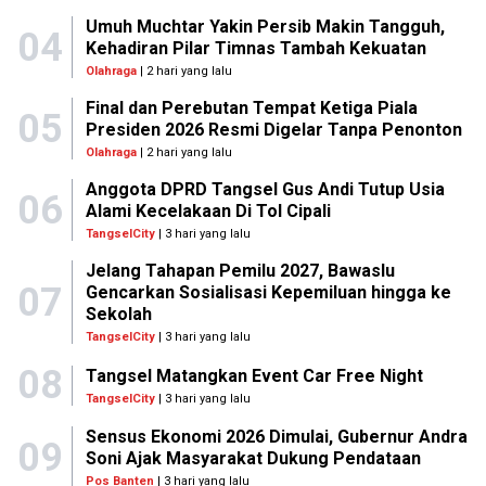
Umuh Muchtar Yakin Persib Makin Tangguh,
04
Kehadiran Pilar Timnas Tambah Kekuatan
Olahraga
| 2 hari yang lalu
Final dan Perebutan Tempat Ketiga Piala
05
Presiden 2026 Resmi Digelar Tanpa Penonton
Olahraga
| 2 hari yang lalu
Anggota DPRD Tangsel Gus Andi Tutup Usia
06
Alami Kecelakaan Di Tol Cipali
TangselCity
| 3 hari yang lalu
Jelang Tahapan Pemilu 2027, Bawaslu
07
Gencarkan Sosialisasi Kepemiluan hingga ke
Sekolah
TangselCity
| 3 hari yang lalu
08
Tangsel Matangkan Event Car Free Night
TangselCity
| 3 hari yang lalu
Sensus Ekonomi 2026 Dimulai, Gubernur Andra
09
Soni Ajak Masyarakat Dukung Pendataan
Pos Banten
| 3 hari yang lalu