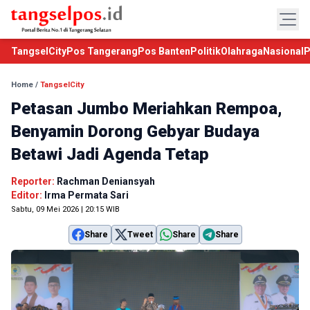
TangselCity
Pos Tangerang
Pos Banten
Politik
Olahraga
Nasional
P
Home
/
TangselCity
Petasan Jumbo Meriahkan Rempoa,
Benyamin Dorong Gebyar Budaya
Betawi Jadi Agenda Tetap
Reporter:
Rachman Deniansyah
Editor:
Irma Permata Sari
Sabtu, 09 Mei 2026 | 20:15 WIB
Share
Tweet
Share
Share