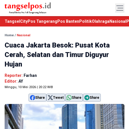
TangselCity
Pos Tangerang
Pos Banten
Politik
Olahraga
Nasional
P
Home
/
Nasional
Cuaca Jakarta Besok: Pusat Kota
Cerah, Selatan dan Timur Diguyur
Hujan
Reporter:
Farhan
Editor:
AY
Minggu, 10 Mei 2026 | 20:22 WIB
Share
Tweet
Share
Share