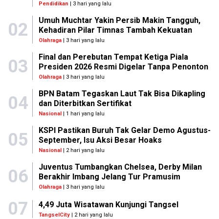
Pendidikan
| 3 hari yang lalu
Umuh Muchtar Yakin Persib Makin Tangguh,
02
Kehadiran Pilar Timnas Tambah Kekuatan
Olahraga
| 3 hari yang lalu
Final dan Perebutan Tempat Ketiga Piala
03
Presiden 2026 Resmi Digelar Tanpa Penonton
Olahraga
| 3 hari yang lalu
BPN Batam Tegaskan Laut Tak Bisa Dikapling
04
dan Diterbitkan Sertifikat
Nasional
| 1 hari yang lalu
KSPI Pastikan Buruh Tak Gelar Demo Agustus-
05
September, Isu Aksi Besar Hoaks
Nasional
| 2 hari yang lalu
Juventus Tumbangkan Chelsea, Derby Milan
06
Berakhir Imbang Jelang Tur Pramusim
Olahraga
| 3 hari yang lalu
07
4,49 Juta Wisatawan Kunjungi Tangsel
TangselCity
| 2 hari yang lalu