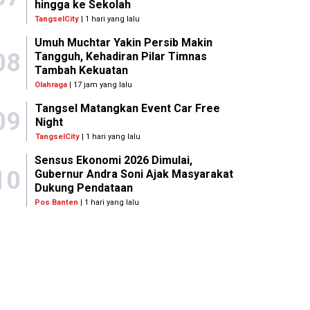
hingga ke Sekolah
TangselCity
| 1 hari yang lalu
Umuh Muchtar Yakin Persib Makin
08
Tangguh, Kehadiran Pilar Timnas
Tambah Kekuatan
Olahraga
| 17 jam yang lalu
Tangsel Matangkan Event Car Free
09
Night
TangselCity
| 1 hari yang lalu
Sensus Ekonomi 2026 Dimulai,
10
Gubernur Andra Soni Ajak Masyarakat
Dukung Pendataan
Pos Banten
| 1 hari yang lalu