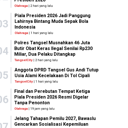
Olahraga
| 2 hari yang lalu
Piala Presiden 2026 Jadi Panggung
03
Lahirnya Bintang Muda Sepak Bola
Indonesia
Olahraga
| 1 hari yang lalu
Polres Tangsel Musnahkan 46 Juta
04
Butir Obat Keras Ilegal Senilai Rp230
Miliar, Dua Pelaku Ditangkap
TangselCity
| 2 hari yang lalu
Anggota DPRD Tangsel Gus Andi Tutup
05
Usia Alami Kecelakaan Di Tol Cipali
TangselCity
| 1 hari yang lalu
Final dan Perebutan Tempat Ketiga
06
Piala Presiden 2026 Resmi Digelar
Tanpa Penonton
Olahraga
| 19 jam yang lalu
Jelang Tahapan Pemilu 2027, Bawaslu
07
Gencarkan Sosialisasi Kepemiluan