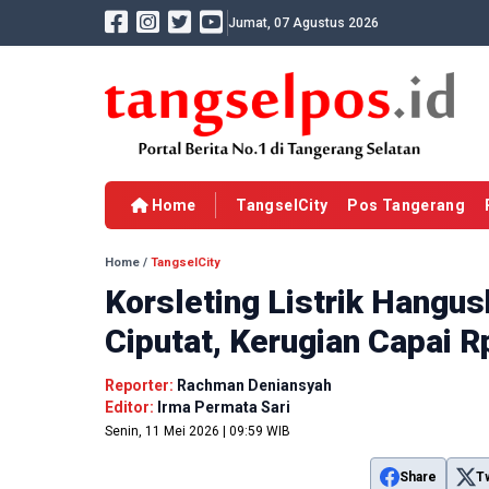
Jumat, 07 Agustus 2026
Home
TangselCity
Pos Tangerang
Home
/
TangselCity
Korsleting Listrik Hangus
Ciputat, Kerugian Capai 
Reporter:
Rachman Deniansyah
Editor:
Irma Permata Sari
Senin, 11 Mei 2026 | 09:59 WIB
Share
T