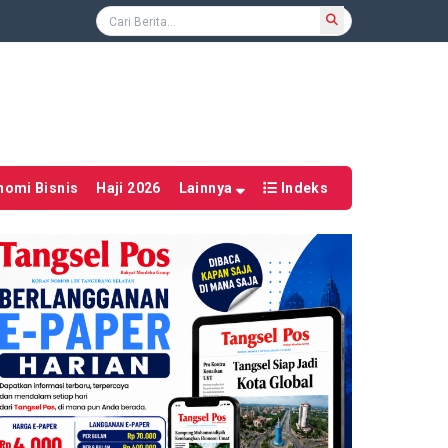
nomi Bisnis
Haji 2026
Lainnya
Indeks