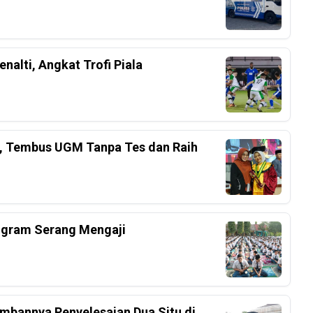
nalti, Angkat Trofi Piala
el, Tembus UGM Tanpa Tes dan Raih
ogram Serang Mengaji
mbannya Penyelesaian Dua Situ di