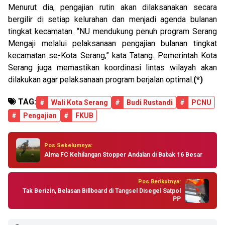
Menurut dia, pengajian rutin akan dilaksanakan secara
bergilir di setiap kelurahan dan menjadi agenda bulanan
tingkat kecamatan. “NU mendukung penuh program Serang
Mengaji melalui pelaksanaan pengajian bulanan tingkat
kecamatan se-Kota Serang,” kata Tatang. Pemerintah Kota
Serang juga memastikan koordinasi lintas wilayah akan
dilakukan agar pelaksanaan program berjalan optimal.
(*)
TAG:
#
Wali Kota Serang
#
Budi Rustandi
#
PCNU
#
Pengajian
#
FKUB
Pos Sebelumnya:
Alma FC Kehilangan Stopper Andalan di Babak 16 Besar
Pos Berikutnya:
Tak Berizin, Belasan Billboard di Tangsel Disegel Satpol
PP