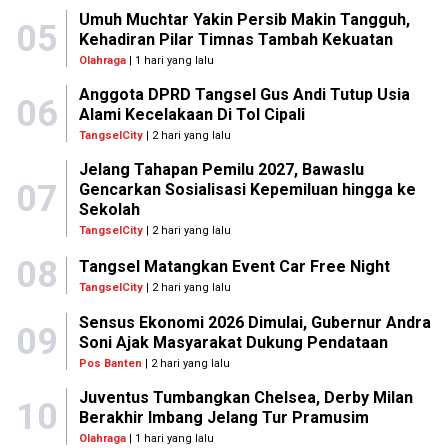
Umuh Muchtar Yakin Persib Makin Tangguh,
05
Kehadiran Pilar Timnas Tambah Kekuatan
Olahraga
| 1 hari yang lalu
Anggota DPRD Tangsel Gus Andi Tutup Usia
06
Alami Kecelakaan Di Tol Cipali
TangselCity
| 2 hari yang lalu
Jelang Tahapan Pemilu 2027, Bawaslu
07
Gencarkan Sosialisasi Kepemiluan hingga ke
Sekolah
TangselCity
| 2 hari yang lalu
08
Tangsel Matangkan Event Car Free Night
TangselCity
| 2 hari yang lalu
Sensus Ekonomi 2026 Dimulai, Gubernur Andra
09
Soni Ajak Masyarakat Dukung Pendataan
Pos Banten
| 2 hari yang lalu
Juventus Tumbangkan Chelsea, Derby Milan
10
Berakhir Imbang Jelang Tur Pramusim
Olahraga
| 1 hari yang lalu