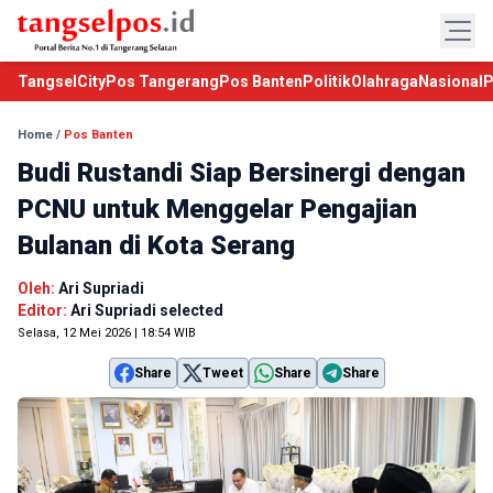
TangselCity
Pos Tangerang
Pos Banten
Politik
Olahraga
Nasional
P
Home
/
Pos Banten
Budi Rustandi Siap Bersinergi dengan
PCNU untuk Menggelar Pengajian
Bulanan di Kota Serang
Oleh:
Ari Supriadi
Editor:
Ari Supriadi selected
Selasa, 12 Mei 2026 | 18:54 WIB
Share
Tweet
Share
Share