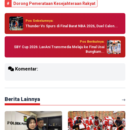
#
Dorong Pemerataan Kesejahteraan Rakyat
Pos Sebelumnya:
Thunder Vs Spurs di Final Barat NBA 2026, Duel Calon...
Pos Berikutnya:
SBY Cup 2026: LavAni Transmedia Melaju ke Final Usai
Bungkam...
Komentar:
Berita Lainnya