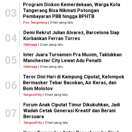
Program Diskon Kemerdekaan, Warga Kota
03
Tangerang Bisa Nikmati Potongan
Pembayaran PBB hingga BPHTB
Pos Tangerang
| 3 hari yang lalu
Demi Rekrut Julian Alvarez, Barcelona Siap
04
Korbankan Ferran Torres
Olahraga
| 2 hari yang lalu
Inter Juara Turnamen Pra Musim, Taklukkan
05
Manchester City Lewat Adu Penalti
Olahraga
| 3 hari yang lalu
Teror Dini Hari di Kampung Ciputat, Kelompok
06
Bermasker Tebar Bacokan, Air Keras, dan
Bom Molotov
TangselCity
| 3 hari yang lalu
Forum Anak Ciputat Timur Dikukuhkan, Jadi
07
Wadah Cetak Generasi Kreatif dan Berani
Bersuara
TangselCity
| 3 hari yang lalu