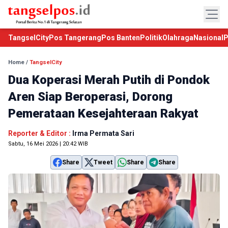
TangselCity
Pos Tangerang
Pos Banten
Politik
Olahraga
Nasional
P
Home
/
TangselCity
Dua Koperasi Merah Putih di Pondok
Aren Siap Beroperasi, Dorong
Pemerataan Kesejahteraan Rakyat
Reporter & Editor :
Irma Permata Sari
Sabtu, 16 Mei 2026 | 20:42 WIB
Share
Tweet
Share
Share