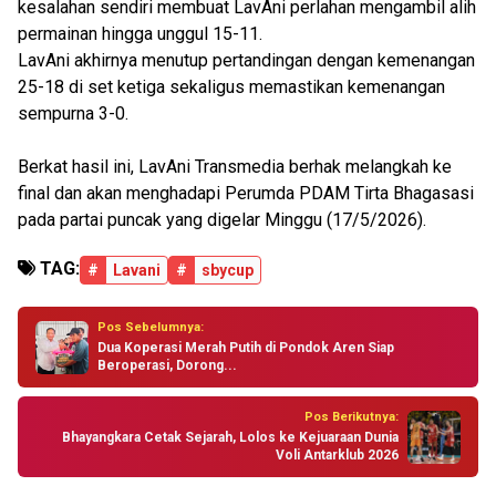
kesalahan sendiri membuat LavAni perlahan mengambil alih
permainan hingga unggul 15-11.
LavAni akhirnya menutup pertandingan dengan kemenangan
25-18 di set ketiga sekaligus memastikan kemenangan
sempurna 3-0.
Berkat hasil ini, LavAni Transmedia berhak melangkah ke
final dan akan menghadapi Perumda PDAM Tirta Bhagasasi
pada partai puncak yang digelar Minggu (17/5/2026).
TAG:
#
Lavani
#
sbycup
Pos Sebelumnya:
Dua Koperasi Merah Putih di Pondok Aren Siap
Beroperasi, Dorong...
Pos Berikutnya:
Bhayangkara Cetak Sejarah, Lolos ke Kejuaraan Dunia
Voli Antarklub 2026