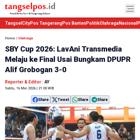
TangselCity
Pos Tangerang
Pos Banten
Politik
Olahraga
Nasional
P
Home
/
Olahraga
SBY Cup 2026: LavAni Transmedia
Melaju ke Final Usai Bungkam DPUPR
Alif Grobogan 3-0
Reporter & Editor :
AY
Sabtu, 16 Mei 2026 | 21:00 WIB
Share
Tweet
Share
Share