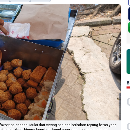
B
 favorit pelanggan. Mulai dari cicong panjang berbahan tepung beras yang
cita rasa khas, hingga lumpia isi bengkoang yang renyah dan segar.