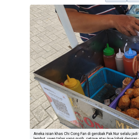
Aneka isian khas Chi Cong Fan di gerobak Pak Nur selalu jadi
lembut, uyen talas yang gurih, cetove atau kue lobak dengan 