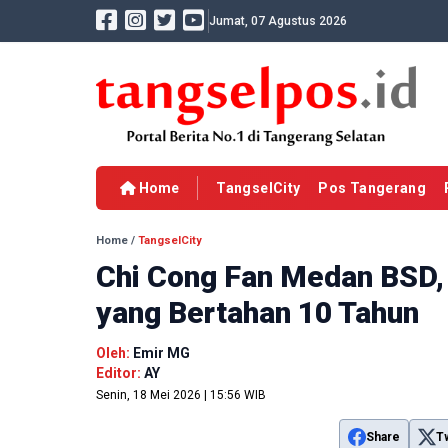
Jumat, 07 Agustus 2026
Home
TangselCity
Pos Tangerang
Home
/
TangselCity
Chi Cong Fan Medan BSD, 
yang Bertahan 10 Tahun
Oleh:
Emir MG
Editor:
AY
Senin, 18 Mei 2026 | 15:56 WIB
Share
T