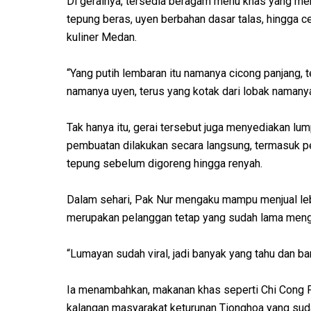
Di gerainya, tersedia beragam menu khas yang menj
tepung beras, uyen berbahan dasar talas, hingga c
kuliner Medan.
“Yang putih lembaran itu namanya cicong panjang, te
namanya uyen, terus yang kotak dari lobak namanya 
Tak hanya itu, gerai tersebut juga menyediakan l
pembuatan dilakukan secara langsung, termasuk pe
tepung sebelum digoreng hingga renyah.
Dalam sehari, Pak Nur mengaku mampu menjual lebi
merupakan pelanggan tetap yang sudah lama menge
“Lumayan sudah viral, jadi banyak yang tahu dan b
Ia menambahkan, makanan khas seperti Chi Cong F
kalangan masyarakat keturunan Tionghoa yang suda