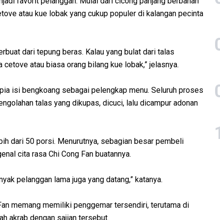
adi favorit pelanggan. Mulai dari cicong panjang berbahan
etove atau kue lobak yang cukup populer di kalangan pecinta
rbuat dari tepung beras. Kalau yang bulat dari talas
cetove atau biasa orang bilang kue lobak,” jelasnya.
umpia isi bengkoang sebagai pelengkap menu. Seluruh proses
ngolahan talas yang dikupas, dicuci, lalu dicampur adonan
h dari 50 porsi. Menurutnya, sebagian besar pembeli
nal cita rasa Chi Cong Fan buatannya.
anyak pelanggan lama juga yang datang,” katanya.
an memang memiliki penggemar tersendiri, terutama di
h akrab dengan sajian tersebut.