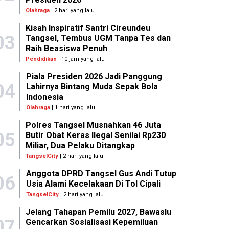
Olahraga
| 2 hari yang lalu
Kisah Inspiratif Santri Cireundeu
03
Tangsel, Tembus UGM Tanpa Tes dan
Raih Beasiswa Penuh
Pendidikan
| 10 jam yang lalu
Piala Presiden 2026 Jadi Panggung
04
Lahirnya Bintang Muda Sepak Bola
Indonesia
Olahraga
| 1 hari yang lalu
Polres Tangsel Musnahkan 46 Juta
05
Butir Obat Keras Ilegal Senilai Rp230
Miliar, Dua Pelaku Ditangkap
TangselCity
| 2 hari yang lalu
Anggota DPRD Tangsel Gus Andi Tutup
06
Usia Alami Kecelakaan Di Tol Cipali
TangselCity
| 2 hari yang lalu
Jelang Tahapan Pemilu 2027, Bawaslu
07
Gencarkan Sosialisasi Kepemiluan