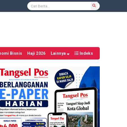
nomi Bisnis
Haji 2026
Lainnya
Indeks