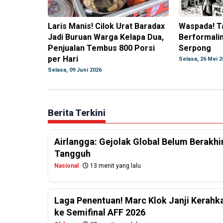
Laris Manis! Cilok Urat Baradax
Waspada! T
Jadi Buruan Warga Kelapa Dua,
Berformalin
Penjualan Tembus 800 Porsi
Serpong
per Hari
Selasa, 26 Mei 2
Selasa, 09 Juni 2026
Berita Terkini
Airlangga: Gejolak Global Belum Berakhi
Tangguh
Nasional
13 menit yang lalu
Laga Penentuan! Marc Klok Janji Kerahk
ke Semifinal AFF 2026