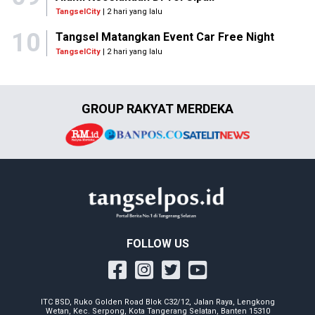
TangselCity
| 2 hari yang lalu
10
Tangsel Matangkan Event Car Free Night
TangselCity
| 2 hari yang lalu
GROUP RAKYAT MERDEKA
FOLLOW US
ITC BSD, Ruko Golden Road Blok C32/12, Jalan Raya, Lengkong
Wetan, Kec. Serpong, Kota Tangerang Selatan, Banten 15310