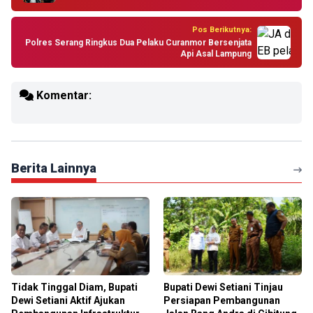
Pos Berikutnya:
Polres Serang Ringkus Dua Pelaku Curanmor Bersenjata
Api Asal Lampung
Komentar:
Berita Lainnya
Tidak Tinggal Diam, Bupati
Bupati Dewi Setiani Tinjau
Dewi Setiani Aktif Ajukan
Persiapan Pembangunan