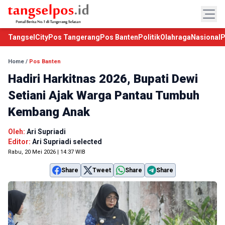
TangselCity
Pos Tangerang
Pos Banten
Politik
Olahraga
Nasional
P
Home
/
Pos Banten
Hadiri Harkitnas 2026, Bupati Dewi
Setiani Ajak Warga Pantau Tumbuh
Kembang Anak
Oleh:
Ari Supriadi
Editor:
Ari Supriadi selected
Rabu, 20 Mei 2026 | 14:37 WIB
Share
Tweet
Share
Share