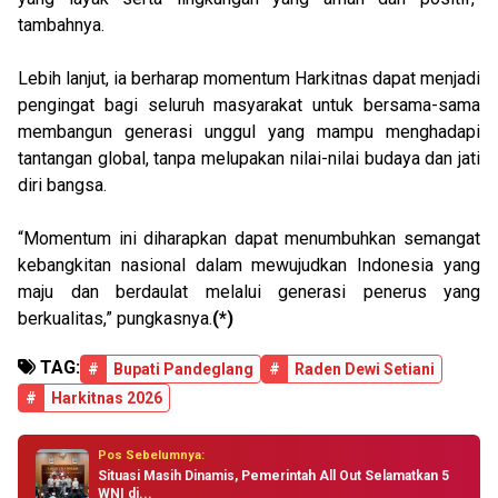
tambahnya.
Lebih lanjut, ia berharap momentum Harkitnas dapat menjadi
pengingat bagi seluruh masyarakat untuk bersama-sama
membangun generasi unggul yang mampu menghadapi
tantangan global, tanpa melupakan nilai-nilai budaya dan jati
diri bangsa.
“Momentum ini diharapkan dapat menumbuhkan semangat
kebangkitan nasional dalam mewujudkan Indonesia yang
maju dan berdaulat melalui generasi penerus yang
berkualitas,” pungkasnya.
(*)
TAG:
#
Bupati Pandeglang
#
Raden Dewi Setiani
#
Harkitnas 2026
Pos Sebelumnya:
Situasi Masih Dinamis, Pemerintah All Out Selamatkan 5
WNI di...