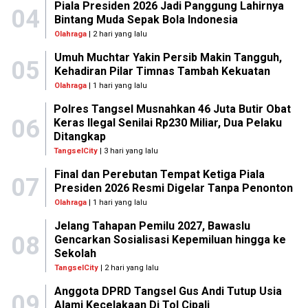
Piala Presiden 2026 Jadi Panggung Lahirnya
04
Bintang Muda Sepak Bola Indonesia
Olahraga
| 2 hari yang lalu
Umuh Muchtar Yakin Persib Makin Tangguh,
05
Kehadiran Pilar Timnas Tambah Kekuatan
Olahraga
| 1 hari yang lalu
Polres Tangsel Musnahkan 46 Juta Butir Obat
06
Keras Ilegal Senilai Rp230 Miliar, Dua Pelaku
Ditangkap
TangselCity
| 3 hari yang lalu
Final dan Perebutan Tempat Ketiga Piala
07
Presiden 2026 Resmi Digelar Tanpa Penonton
Olahraga
| 1 hari yang lalu
Jelang Tahapan Pemilu 2027, Bawaslu
08
Gencarkan Sosialisasi Kepemiluan hingga ke
Sekolah
TangselCity
| 2 hari yang lalu
Anggota DPRD Tangsel Gus Andi Tutup Usia
09
Alami Kecelakaan Di Tol Cipali